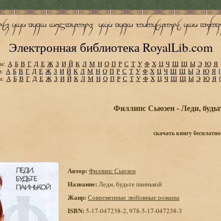
Электронная библиотека RoyalLib.com
м:
А
Б
В
Г
Д
Е
Ж
З
И
Й
К
Л
М
Н
О
П
Р
С
Т
У
Ф
Х
Ц
Ч
Ш
Щ
Ы
Э
Ю
Я
м:
А
Б
В
Г
Д
Е
Ж
З
И
Й
К
Л
М
Н
О
П
Р
С
Т
У
Ф
Х
Ц
Ч
Ш
Щ
Ы
Э
Ю
Я
м:
А
Б
В
Г
Д
Е
Ж
З
И
Й
К
Л
М
Н
О
П
Р
С
Т
У
Ф
Х
Ц
Ч
Ш
Щ
Ы
Э
Ю
Я
Филлипс Сьюзен - Леди, будь
скачать книгу бесплатно
Автор:
Филлипс Сьюзен
Название:
Леди, будьте паинькой
Жанр:
Современные любовные романы
ISBN:
5-17-047238-2, 978-5-17-047238-3