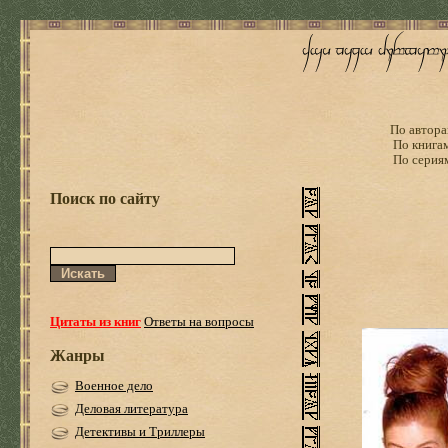
По автора
По книга
По серия
Поиск по сайту
Цитаты из книг
Ответы на вопросы
Жанры
Военное дело
Деловая литература
Детективы и Триллеры