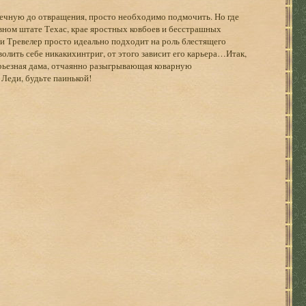
ечную до отвращения, просто необходимо подмочить. Но где
лавном штате Техас, крае яростных ковбоев и бесстрашных
и Тревелер просто идеально подходит на роль блестящего
волить себе никакихинтриг, от этого зависит его карьера…Итак,
серьезная дама, отчаянно разыгрывающая коварную
 Леди, будьте паинькой!