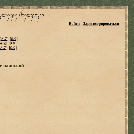
Войти
Зарегистрироваться
[A-Z]
[0-9]
[A-Z]
[0-9]
[A-Z]
[0-9]
те паинькой