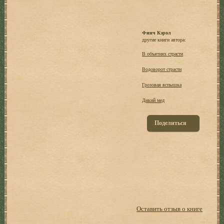
Финч Кэрол
другие книги автора:
В объятиях страсти
Водоворот страсти
Грозовая вспышка
Дикий мед
Поделиться
Оставить отзыв о книге