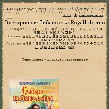
Войти
Зарегистрироваться
Электронная библиотека RoyalLib.com
По авторам:
А
Б
В
Г
Д
Е
Ж
З
И
Й
К
Л
М
Н
О
П
Р
С
Т
У
Ф
Х
Ц
Ч
Ш
Щ
Ы
Э
Ю
Я
[A-Z]
[0-9]
По книгам:
А
Б
В
Г
Д
Е
Ж
З
И
Й
К
Л
М
Н
О
П
Р
С
Т
У
Ф
Х
Ц
Ч
Ш
Щ
Ы
Э
Ю
Я
[A-Z]
[0-9]
По сериям:
А
Б
В
Г
Д
Е
Ж
З
И
Й
К
Л
М
Н
О
П
Р
С
Т
У
Ф
Х
Ц
Ч
Ш
Щ
Ы
Э
Ю
Я
[A-Z]
[0-9]
Финч Кэрол - Сладкое предательство