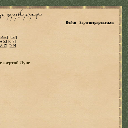
Войти
Зарегистрироваться
[A-Z]
[0-9]
[A-Z]
[0-9]
[A-Z]
[0-9]
етвертой Луне