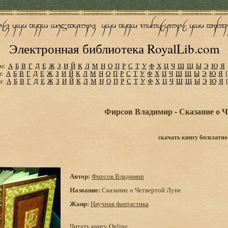
Электронная библиотека RoyalLib.com
м:
А
Б
В
Г
Д
Е
Ж
З
И
Й
К
Л
М
Н
О
П
Р
С
Т
У
Ф
Х
Ц
Ч
Ш
Щ
Ы
Э
Ю
Я
м:
А
Б
В
Г
Д
Е
Ж
З
И
Й
К
Л
М
Н
О
П
Р
С
Т
У
Ф
Х
Ц
Ч
Ш
Щ
Ы
Э
Ю
Я
м:
А
Б
В
Г
Д
Е
Ж
З
И
Й
К
Л
М
Н
О
П
Р
С
Т
У
Ф
Х
Ц
Ч
Ш
Щ
Ы
Э
Ю
Я
Фирсов Владимир - Сказание о Ч
скачать книгу бесплатно
Автор:
Фирсов Владимир
Название:
Сказание о Четвертой Луне
Жанр:
Научная фантастика
Читать книгу Online