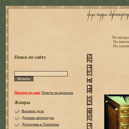
По автора
По книга
По серия
Поиск по сайту
Цитаты из книг
Ответы на вопросы
Жанры
Военное дело
Деловая литература
Детективы и Триллеры