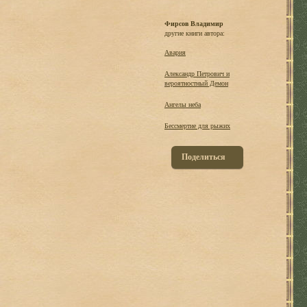
Фирсов Владимир
другие книги автора:
Авария
Александр Петрович и
вероятностный Демон
Ангелы неба
Бессмертие для рыжих
Поделиться