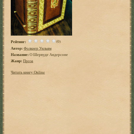
Рейтинг:
(0)
Автор:
Фолкнер Уильям
Название:
О Шервуде Андерсоне
Жанр:
Проза
Читать книгу Online