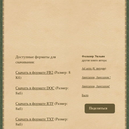
Доступные форматы для
Фолкнер Уильям
другие книги автора:
скачивания:
Ad astra (К звездам)
Скачать в формате FB2
(Размер: 8
Кб)
Авессалом, Авессалом !
Авессалом, Авессалом!
Скачать в формате DOC
(Размер:
8кб)
Было
Скачать в формате RTF
(Размер:
Поделиться
8кб)
Скачать в формате TXT
(Размер:
8кб)