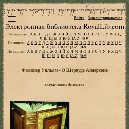
Войти
Зарегистрироваться
Электронная библиотека RoyalLib.com
По авторам:
А
Б
В
Г
Д
Е
Ж
З
И
Й
К
Л
М
Н
О
П
Р
С
Т
У
Ф
Х
Ц
Ч
Ш
Щ
Ы
Э
Ю
Я
[A-Z]
[0-9]
По книгам:
А
Б
В
Г
Д
Е
Ж
З
И
Й
К
Л
М
Н
О
П
Р
С
Т
У
Ф
Х
Ц
Ч
Ш
Щ
Ы
Э
Ю
Я
[A-Z]
[0-9]
По сериям:
А
Б
В
Г
Д
Е
Ж
З
И
Й
К
Л
М
Н
О
П
Р
С
Т
У
Ф
Х
Ц
Ч
Ш
Щ
Ы
Э
Ю
Я
[A-Z]
[0-9]
Фолкнер Уильям - О Шервуде Андерсоне
скачать книгу бесплатно