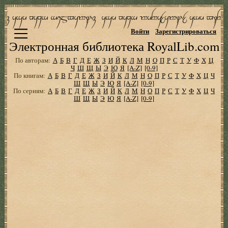
Войти
Зарегистрироваться
Электронная библиотека RoyalLib.com
По авторам:
А
Б
В
Г
Д
Е
Ж
З
И
Й
К
Л
М
Н
О
П
Р
С
Т
У
Ф
Х
Ц
Ч
Ш
Щ
Ы
Э
Ю
Я
[A-Z]
[0-9]
По книгам:
А
Б
В
Г
Д
Е
Ж
З
И
Й
К
Л
М
Н
О
П
Р
С
Т
У
Ф
Х
Ц
Ч
Ш
Щ
Ы
Э
Ю
Я
[A-Z]
[0-9]
По сериям:
А
Б
В
Г
Д
Е
Ж
З
И
Й
К
Л
М
Н
О
П
Р
С
Т
У
Ф
Х
Ц
Ч
Ш
Щ
Ы
Э
Ю
Я
[A-Z]
[0-9]