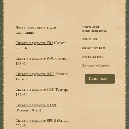
Доступные форматы для
Фостер Лори
другие книги автора:
скачивания:
Dash of Peril
Скачать в формате FB2
(Размер:
223 Кб)
The Guy Next Door
Горячая девчонка
Скачать в формате DOC
(Размер:
173кб)
Искушение соблазном
Скачать в формате RTF
(Размер:
Поделиться
173кб)
Скачать в формате TXT
(Размер:
187кб)
Скачать в формате HTML
(Размер: 191кб)
Скачать в формате EPUB
(Размер:
229кб)