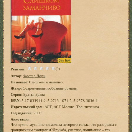
Рейтинг:
(0)
Автор:
Фостер Лори
Название:
Слишком заманчиво
Жанр:
Современные любовные романы
Серия:
Братья Брава
ISBN:
5-17-033911-9, 5-9713-1071-2, 5-9578-3036-4
Издательский дом:
АСТ, АСТ Москва, Транзиткнига
Год издания:
2007
Аннотация:
Что нужно мужчине, помолвка которого только что разорвана с
грандиозным скандалом?Дружба, участие, понимание – так