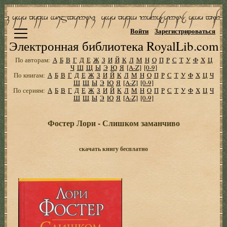
Войти
Зарегистрироваться
Электронная библиотека RoyalLib.com
По авторам:
А
Б
В
Г
Д
Е
Ж
З
И
Й
К
Л
М
Н
О
П
Р
С
Т
У
Ф
Х
Ц
Ч
Ш
Щ
Ы
Э
Ю
Я
[A-Z]
[0-9]
По книгам:
А
Б
В
Г
Д
Е
Ж
З
И
Й
К
Л
М
Н
О
П
Р
С
Т
У
Ф
Х
Ц
Ч
Ш
Щ
Ы
Э
Ю
Я
[A-Z]
[0-9]
По сериям:
А
Б
В
Г
Д
Е
Ж
З
И
Й
К
Л
М
Н
О
П
Р
С
Т
У
Ф
Х
Ц
Ч
Ш
Щ
Ы
Э
Ю
Я
[A-Z]
[0-9]
Фостер Лори - Слишком заманчиво
скачать книгу бесплатно