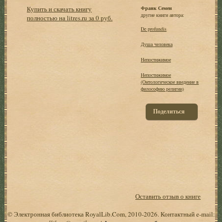
Купить и скачать книгу
Франк Семен
другие книги автора:
полностью на litres.ru за 0 руб.
De profundis
Душа человека
Непостижимое
Непостижимое
(Онтологическое введение в
философию религии)
Поделиться
Оставить отзыв о книге
© Электронная библиотека RoyalLib.Com, 2010-2026. Контактный e-mail: