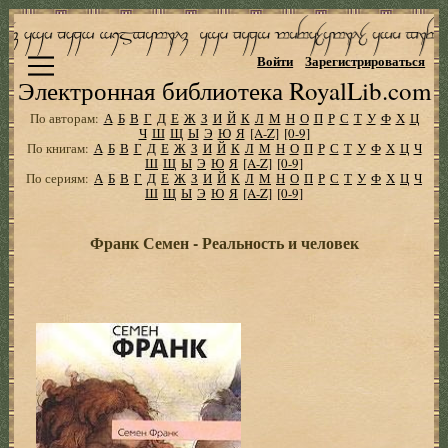
Войти
Зарегистрироваться
Электронная библиотека RoyalLib.com
По авторам:
А
Б
В
Г
Д
Е
Ж
З
И
Й
К
Л
М
Н
О
П
Р
С
Т
У
Ф
Х
Ц
Ч
Ш
Щ
Ы
Э
Ю
Я
[A-Z]
[0-9]
По книгам:
А
Б
В
Г
Д
Е
Ж
З
И
Й
К
Л
М
Н
О
П
Р
С
Т
У
Ф
Х
Ц
Ч
Ш
Щ
Ы
Э
Ю
Я
[A-Z]
[0-9]
По сериям:
А
Б
В
Г
Д
Е
Ж
З
И
Й
К
Л
М
Н
О
П
Р
С
Т
У
Ф
Х
Ц
Ч
Ш
Щ
Ы
Э
Ю
Я
[A-Z]
[0-9]
Франк Семен - Реальность и человек