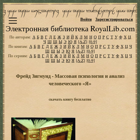
Войти
Зарегистрироваться
Электронная библиотека RoyalLib.com
По авторам:
А
Б
В
Г
Д
Е
Ж
З
И
Й
К
Л
М
Н
О
П
Р
С
Т
У
Ф
Х
Ц
Ч
Ш
Щ
Ы
Э
Ю
Я
[A-Z]
[0-9]
По книгам:
А
Б
В
Г
Д
Е
Ж
З
И
Й
К
Л
М
Н
О
П
Р
С
Т
У
Ф
Х
Ц
Ч
Ш
Щ
Ы
Э
Ю
Я
[A-Z]
[0-9]
По сериям:
А
Б
В
Г
Д
Е
Ж
З
И
Й
К
Л
М
Н
О
П
Р
С
Т
У
Ф
Х
Ц
Ч
Ш
Щ
Ы
Э
Ю
Я
[A-Z]
[0-9]
Фрейд Зигмунд - Массовая психология и анализ
человеческого «Я»
скачать книгу бесплатно