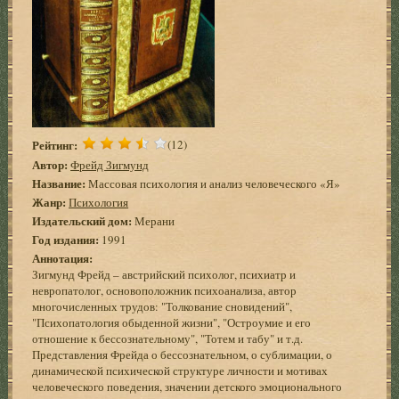
Рейтинг:
(12)
Автор:
Фрейд Зигмунд
Название:
Массовая психология и анализ человеческого «Я»
Жанр:
Психология
Издательский дом:
Мерани
Год издания:
1991
Аннотация:
Зигмунд Фрейд – австрийский психолог, психиатр и
невропатолог, основоположник психоанализа, автор
многочисленных трудов: "Толкование сновидений",
"Психопатология обыденной жизни", "Остроумие и его
отношение к бессознательному", "Тотем и табу" и т.д.
Представления Фрейда о бессознательном, о сублимации, о
динамической психической структуре личности и мотивах
человеческого поведения, значении детского эмоционального