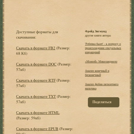
Доступные форматы для
Фрейд Зигмунд
другие книги автора:
скачивания:
'Ребенка бьют' - к вопросу о
Скачать в формате FB2
(Размер:
происхождении сексуальных
извращений
68 Кб)
«Моисей» Микеланджело
Скачать в формате DOC
(Размер:
57кб)
Анализ конечный и
бесконечный
Скачать в формате RTF
(Размер:
Анализ фобии пятилетнего
57кб)
мальчика
Скачать в формате TXT
(Размер:
57кб)
Поделиться
Скачать в формате HTML
(Размер: 59кб)
Скачать в формате EPUB
(Размер:
89кб)