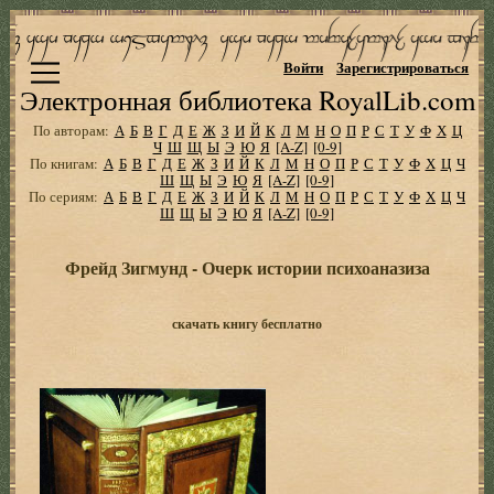
Войти
Зарегистрироваться
Электронная библиотека RoyalLib.com
По авторам:
А
Б
В
Г
Д
Е
Ж
З
И
Й
К
Л
М
Н
О
П
Р
С
Т
У
Ф
Х
Ц
Ч
Ш
Щ
Ы
Э
Ю
Я
[A-Z]
[0-9]
По книгам:
А
Б
В
Г
Д
Е
Ж
З
И
Й
К
Л
М
Н
О
П
Р
С
Т
У
Ф
Х
Ц
Ч
Ш
Щ
Ы
Э
Ю
Я
[A-Z]
[0-9]
По сериям:
А
Б
В
Г
Д
Е
Ж
З
И
Й
К
Л
М
Н
О
П
Р
С
Т
У
Ф
Х
Ц
Ч
Ш
Щ
Ы
Э
Ю
Я
[A-Z]
[0-9]
Фрейд Зигмунд - Очерк истории психоаназиза
скачать книгу бесплатно