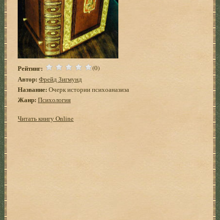
Рейтинг:
(0)
Автор:
Фрейд Зигмунд
Название:
Очерк истории психоаназиза
Жанр:
Психология
Читать книгу Online