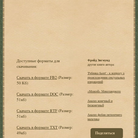
Доступные форматы для
Фрейд Зигмунд
другие книги автора:
скачивания:
'Ребенка бьют' - к вопросу о
Скачать в формате FB2
(Размер:
происхождении сексуальных
извращений
50 Кб)
«Моисей» Микеланджело
Скачать в формате DOC
(Размер:
51кб)
Анализ конечный и
бесконечный
Скачать в формате RTF
(Размер:
Анализ фобии пятилетнего
51кб)
мальчика
Скачать в формате TXT
(Размер:
49кб)
Поделиться