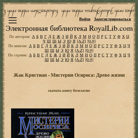
Войти
Зарегистрироваться
Электронная библиотека RoyalLib.com
По авторам:
А
Б
В
Г
Д
Е
Ж
З
И
Й
К
Л
М
Н
О
П
Р
С
Т
У
Ф
Х
Ц
Ч
Ш
Щ
Ы
Э
Ю
Я
[A-Z]
[0-9]
По книгам:
А
Б
В
Г
Д
Е
Ж
З
И
Й
К
Л
М
Н
О
П
Р
С
Т
У
Ф
Х
Ц
Ч
Ш
Щ
Ы
Э
Ю
Я
[A-Z]
[0-9]
По сериям:
А
Б
В
Г
Д
Е
Ж
З
И
Й
К
Л
М
Н
О
П
Р
С
Т
У
Ф
Х
Ц
Ч
Ш
Щ
Ы
Э
Ю
Я
[A-Z]
[0-9]
Жак Кристиан - Мистерии Осириса: Древо жизни
скачать книгу бесплатно