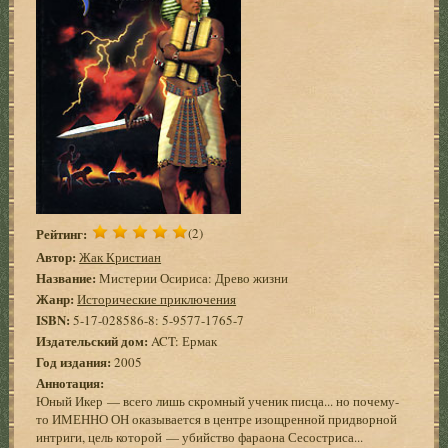
Рейтинг:
(2)
Автор:
Жак Кристиан
Название:
Мистерии Осириса: Древо жизни
Жанр:
Исторические приключения
ISBN:
5-17-028586-8: 5-9577-1765-7
Издательский дом:
ACT: Ермак
Год издания:
2005
Аннотация:
Юный Икер — всего лишь скромный ученик писца... но почему-
то ИМЕННО ОН оказывается в центре изощренной придворной
интриги, цель которой — убийство фараона Сесостриса...