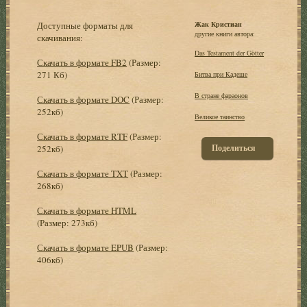
Доступные форматы для
Жак Кристиан
другие книги автора:
скачивания:
Das Testament der Götter
Скачать в формате FB2
(Размер:
271 Кб)
Битва при Кадеше
В стране фараонов
Скачать в формате DOC
(Размер:
252кб)
Великое таинство
Скачать в формате RTF
(Размер:
Поделиться
252кб)
Скачать в формате TXT
(Размер:
268кб)
Скачать в формате HTML
(Размер: 273кб)
Скачать в формате EPUB
(Размер:
406кб)