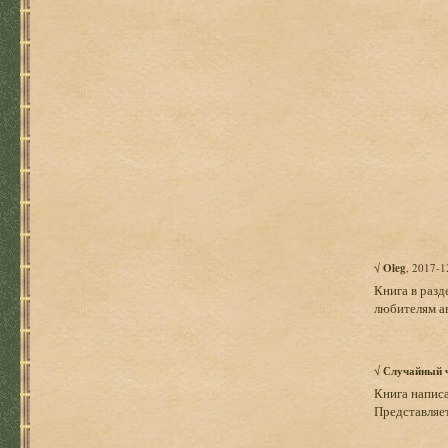
√
Oleg
, 2017-1
Книга в разд
любителям ав
√
Случайный 
Книга написа
Представляе