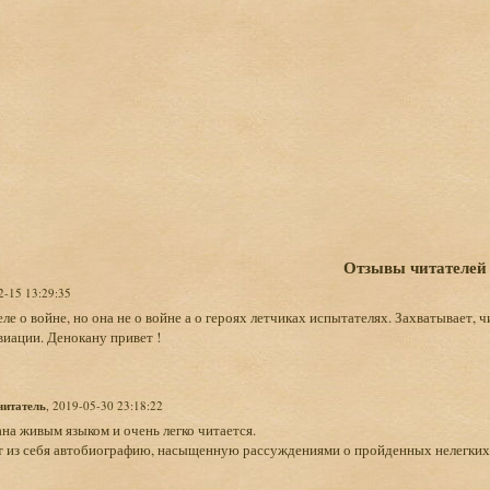
Отзывы читателей
2-15 13:29:35
еле о войне, но она не о войне а о героях летчиках испытателях. Захватывает, 
иации. Денокану привет !
читатель
, 2019-05-30 23:18:22
на живым языком и очень легко читается.
т из себя автобиографию, насыщенную рассуждениями о пройденных нелегких