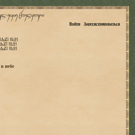
Войти
Зарегистрироваться
[A-Z]
[0-9]
[A-Z]
[0-9]
[A-Z]
[0-9]
в небе