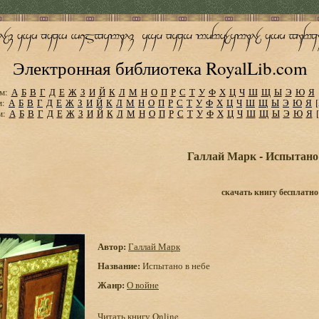
Электронная библиотека RoyalLib.com
м:
А
Б
В
Г
Д
Е
Ж
З
И
Й
К
Л
М
Н
О
П
Р
С
Т
У
Ф
Х
Ц
Ч
Ш
Щ
Ы
Э
Ю
Я
м:
А
Б
В
Г
Д
Е
Ж
З
И
Й
К
Л
М
Н
О
П
Р
С
Т
У
Ф
Х
Ц
Ч
Ш
Щ
Ы
Э
Ю
Я
м:
А
Б
В
Г
Д
Е
Ж
З
И
Й
К
Л
М
Н
О
П
Р
С
Т
У
Ф
Х
Ц
Ч
Ш
Щ
Ы
Э
Ю
Я
Галлай Марк - Испытано 
скачать книгу бесплатно
Автор:
Галлай Марк
Название:
Испытано в небе
Жанр:
О войне
Читать книгу Online