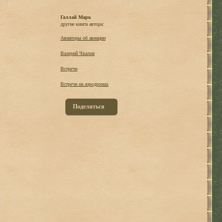
Галлай Марк
другие книги автора:
Авиаторы об авиации
Валерий Чкалов
Встречи
Встречи на аэродромах
Поделиться