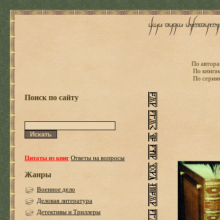
По автора
По книга
По серия
Поиск по сайту
Цитаты из книг
Ответы на вопросы
Жанры
Военное дело
Деловая литература
Детективы и Триллеры