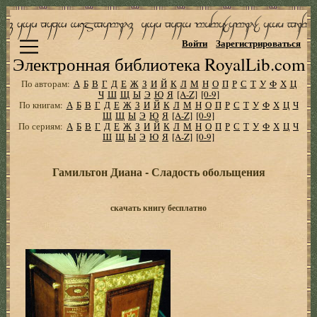
Войти
Зарегистрироваться
Электронная библиотека RoyalLib.com
По авторам:
А
Б
В
Г
Д
Е
Ж
З
И
Й
К
Л
М
Н
О
П
Р
С
Т
У
Ф
Х
Ц
Ч
Ш
Щ
Ы
Э
Ю
Я
[A-Z]
[0-9]
По книгам:
А
Б
В
Г
Д
Е
Ж
З
И
Й
К
Л
М
Н
О
П
Р
С
Т
У
Ф
Х
Ц
Ч
Ш
Щ
Ы
Э
Ю
Я
[A-Z]
[0-9]
По сериям:
А
Б
В
Г
Д
Е
Ж
З
И
Й
К
Л
М
Н
О
П
Р
С
Т
У
Ф
Х
Ц
Ч
Ш
Щ
Ы
Э
Ю
Я
[A-Z]
[0-9]
Гамильтон Диана - Сладость обольщения
скачать книгу бесплатно