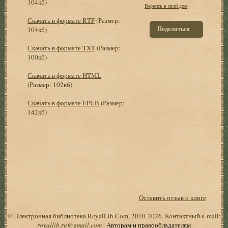
104кб)
Вернись в свой дом
Скачать в формате RTF
(Размер:
Поделиться
104кб)
Скачать в формате TXT
(Размер:
100кб)
Скачать в формате HTML
(Размер: 102кб)
Скачать в формате EPUB
(Размер:
142кб)
Оставить отзыв о книге
© Электронная библиотека RoyalLib.Com, 2010-2026. Контактный e-mail:
royallib.ru@gmail.com
|
Авторам и правообладателям