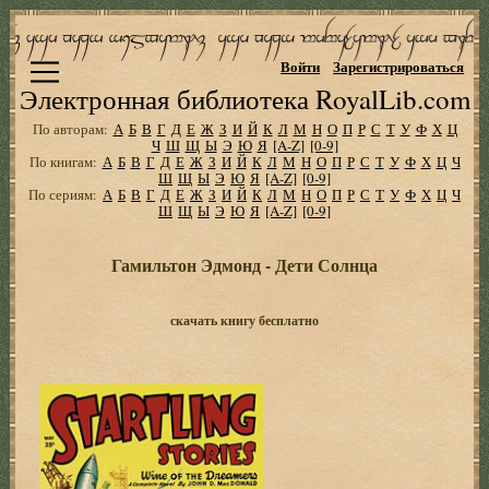
Войти
Зарегистрироваться
Электронная библиотека RoyalLib.com
По авторам:
А
Б
В
Г
Д
Е
Ж
З
И
Й
К
Л
М
Н
О
П
Р
С
Т
У
Ф
Х
Ц
Ч
Ш
Щ
Ы
Э
Ю
Я
[A-Z]
[0-9]
По книгам:
А
Б
В
Г
Д
Е
Ж
З
И
Й
К
Л
М
Н
О
П
Р
С
Т
У
Ф
Х
Ц
Ч
Ш
Щ
Ы
Э
Ю
Я
[A-Z]
[0-9]
По сериям:
А
Б
В
Г
Д
Е
Ж
З
И
Й
К
Л
М
Н
О
П
Р
С
Т
У
Ф
Х
Ц
Ч
Ш
Щ
Ы
Э
Ю
Я
[A-Z]
[0-9]
Гамильтон Эдмонд - Дети Солнца
скачать книгу бесплатно