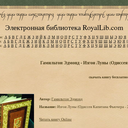
Электронная библиотека RoyalLib.com
м:
А
Б
В
Г
Д
Е
Ж
З
И
Й
К
Л
М
Н
О
П
Р
С
Т
У
Ф
Х
Ц
Ч
Ш
Щ
Ы
Э
Ю
Я
м:
А
Б
В
Г
Д
Е
Ж
З
И
Й
К
Л
М
Н
О
П
Р
С
Т
У
Ф
Х
Ц
Ч
Ш
Щ
Ы
Э
Ю
Я
м:
А
Б
В
Г
Д
Е
Ж
З
И
Й
К
Л
М
Н
О
П
Р
С
Т
У
Ф
Х
Ц
Ч
Ш
Щ
Ы
Э
Ю
Я
Гамильтон Эдмонд - Изгои Луны (Одиссея
скачать книгу бесплатно
Автор:
Гамильтон Эдмонд
Название:
Изгои Луны (Одиссея Капитана Фьючера - 
Читать книгу Online