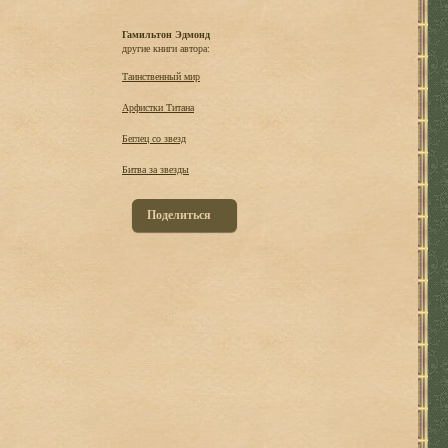
Гамильтон Эдмонд
другие книги автора:
Таинственный мир
Арфистки Титана
Беглец со звезд
Битва за звезды
Поделиться