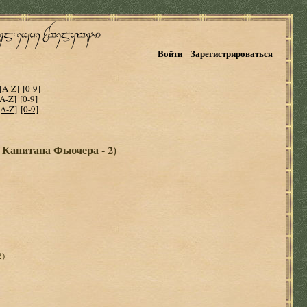
Войти
Зарегистрироваться
[A-Z]
[0-9]
[A-Z]
[0-9]
[A-Z]
[0-9]
 Капитана Фьючера - 2)
2)