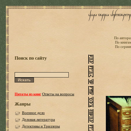
По автора
По книга
По серия
Поиск по сайту
Цитаты из книг
Ответы на вопросы
Жанры
Военное дело
Деловая литература
Детективы и Триллеры