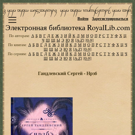
Войти
Зарегистрироваться
Электронная библиотека RoyalLib.com
По авторам:
А
Б
В
Г
Д
Е
Ж
З
И
Й
К
Л
М
Н
О
П
Р
С
Т
У
Ф
Х
Ц
Ч
Ш
Щ
Ы
Э
Ю
Я
[A-Z]
[0-9]
По книгам:
А
Б
В
Г
Д
Е
Ж
З
И
Й
К
Л
М
Н
О
П
Р
С
Т
У
Ф
Х
Ц
Ч
Ш
Щ
Ы
Э
Ю
Я
[A-Z]
[0-9]
По сериям:
А
Б
В
Г
Д
Е
Ж
З
И
Й
К
Л
М
Н
О
П
Р
С
Т
У
Ф
Х
Ц
Ч
Ш
Щ
Ы
Э
Ю
Я
[A-Z]
[0-9]
Гандлевский Сергей - Нрзб