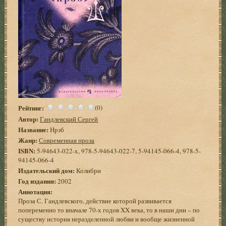
Рейтинг:
(0)
Автор:
Гандлевский Сергей
Название:
Нрзб
Жанр:
Современная проза
ISBN:
5-94643-022-x, 978-5-94643-022-7, 5-94145-066-4, 978-5-
94145-066-4
Издательский дом:
Колибри
Год издания:
2002
Аннотация:
Проза С. Гандлевского, действие которой развивается
попеременно то вначале 70-х годов XX века, то в наши дни – по
существу история неразделенной любви и вообще жизненной