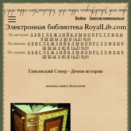
Войти
Зарегистрироваться
Электронная библиотека RoyalLib.com
По авторам:
А
Б
В
Г
Д
Е
Ж
З
И
Й
К
Л
М
Н
О
П
Р
С
Т
У
Ф
Х
Ц
Ч
Ш
Щ
Ы
Э
Ю
Я
[A-Z]
[0-9]
По книгам:
А
Б
В
Г
Д
Е
Ж
З
И
Й
К
Л
М
Н
О
П
Р
С
Т
У
Ф
Х
Ц
Ч
Ш
Щ
Ы
Э
Ю
Я
[A-Z]
[0-9]
По сериям:
А
Б
В
Г
Д
Е
Ж
З
И
Й
К
Л
М
Н
О
П
Р
С
Т
У
Ф
Х
Ц
Ч
Ш
Щ
Ы
Э
Ю
Я
[A-Z]
[0-9]
Гансовский Север - Демон истории
скачать книгу бесплатно