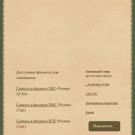
Доступные форматы для
Гансовский Север
другие книги автора:
скачивания:
...И медные трубы
Скачать в формате FB2
(Размер:
28 Кб)
«пм-150»
Американская фантастика
Скачать в формате DOC
(Размер:
23кб)
Башня
Скачать в формате RTF
(Размер:
Поделиться
23кб)