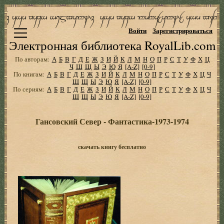
Войти
Зарегистрироваться
Электронная библиотека RoyalLib.com
По авторам:
А
Б
В
Г
Д
Е
Ж
З
И
Й
К
Л
М
Н
О
П
Р
С
Т
У
Ф
Х
Ц
Ч
Ш
Щ
Ы
Э
Ю
Я
[A-Z]
[0-9]
По книгам:
А
Б
В
Г
Д
Е
Ж
З
И
Й
К
Л
М
Н
О
П
Р
С
Т
У
Ф
Х
Ц
Ч
Ш
Щ
Ы
Э
Ю
Я
[A-Z]
[0-9]
По сериям:
А
Б
В
Г
Д
Е
Ж
З
И
Й
К
Л
М
Н
О
П
Р
С
Т
У
Ф
Х
Ц
Ч
Ш
Щ
Ы
Э
Ю
Я
[A-Z]
[0-9]
Гансовский Север - Фантастика-1973-1974
скачать книгу бесплатно