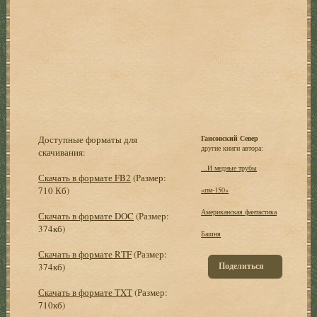
Доступные форматы для
Гансовский Север
другие книги автора:
скачивания:
...И медные трубы
Скачать в формате FB2
(Размер:
710 Кб)
«пм-150»
Американская фантастика
Скачать в формате DOC
(Размер:
374кб)
Башня
Скачать в формате RTF
(Размер:
Поделиться
374кб)
Скачать в формате TXT
(Размер:
710кб)