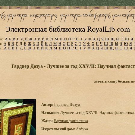
Электронная библиотека RoyalLib.com
м:
А
Б
В
Г
Д
Е
Ж
З
И
Й
К
Л
М
Н
О
П
Р
С
Т
У
Ф
Х
Ц
Ч
Ш
Щ
Ы
Э
Ю
Я
м:
А
Б
В
Г
Д
Е
Ж
З
И
Й
К
Л
М
Н
О
П
Р
С
Т
У
Ф
Х
Ц
Ч
Ш
Щ
Ы
Э
Ю
Я
м:
А
Б
В
Г
Д
Е
Ж
З
И
Й
К
Л
М
Н
О
П
Р
С
Т
У
Ф
Х
Ц
Ч
Ш
Щ
Ы
Э
Ю
Я
Гарднер Дозуа - Лучшее за год XXV/II: Научная фантас
скачать книгу бесплатно
Автор:
Гарднер Дозуа
Название:
Лучшее за год XXV/II: Научная фантастика
Жанр:
Научная фантастика
Издательский дом:
Азбука