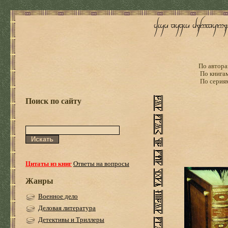
По автора
По книга
По серия
Поиск по сайту
Цитаты из книг
Ответы на вопросы
Жанры
Военное дело
Деловая литература
Детективы и Триллеры