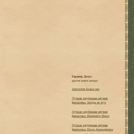
Гарднер Дозуа
другие книги автора:
Антология Божье око
Лучшая зарубежная научная
фантастика: Звёзды не лгут
Лучшая зарубежная научная
фантастика: Император Марса
Лучшая зарубежная научная
фантастика: После Апокалипсиса