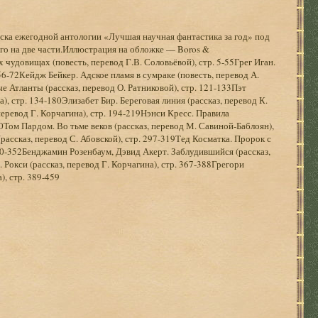
ска ежегодной антологии «Лучшая научная фантастика за год» под
ого на две части.Иллюстрация на обложке — Boros &
чудовищах (повесть, перевод Г.В. Соловьёвой), стр. 5-55Грег Иган.
 56-72Кейдж Бейкер. Адское пламя в сумраке (повесть, перевод А.
е Атланты (рассказ, перевод О. Ратниковой), стр. 121-133Пэт
), стр. 134-180Элизабет Бир. Береговая линия (рассказ, перевод К.
 перевод Г. Корчагина), стр. 194-219Нэнси Кресс. Правила
60Том Пардом. Во тьме веков (рассказ, перевод М. Савиной-Баблоян),
ассказ, перевод С. Абовской), стр. 297-319Тед Косматка. Пророк с
320-352Бенджамин Розенбаум, Дэвид Акерт. Заблудившийся (рассказ,
 Рокси (рассказ, перевод Г. Корчагина), стр. 367-388Грегори
), стр. 389-459