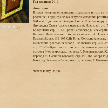
Год издания:
2010
Аннотация:
Вторая половина оригинального двадцать пятого выпу
редакцией Гарднера Дозуа, в русском издании разбит
Szikszai.Содержание:Вандана Сингх. О любви и других 
Лихорадка Стива (рассказ, перевод А. Новикова), стр.
(0)
Бродоцкой), стр. 73-120Брайан Стэблфорд. Бессмертны
Кадиган. Ничего личного (повесть, перевод А. Новикова
Павловой), стр. 181-193Кейт Брук. Согласие (рассказ,
выживания (рассказ, перевод С. Абовской), стр. 220-2
стр. 261-296Кристин Кэтрин Раш. Взрывные воронки (р
острова Флорес (рассказ, перевод А. Новикова), стр. 
перевод М. Савиной-Баблоян), стр. 353-366Роберт Рид.
Бенфорд. Темные небеса (повесть, перевод А. Новикова
Читать книгу Online