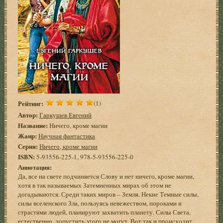
Рейтинг:
(1)
Автор:
Гаркушев Евгений
Название:
Ничего, кроме магии
Жанр:
Научная фантастика
Серия:
Ничего, кроме магии
ISBN:
5-93556-225-1, 978-5-93556-225-0
Аннотация:
Да, все на свете подчиняется Слову и нет ничего, кроме магии,
хотя в так называемых Затемненных мирах об этом не
догадываются. Среди таких миров – Земля. Некие Темные силы,
силы вселенского Зла, пользуясь невежеством, пороками и
страстями людей, планируют захватить планету. Силы Света,
естественно, допустить этого не могут. Вот так и происходит