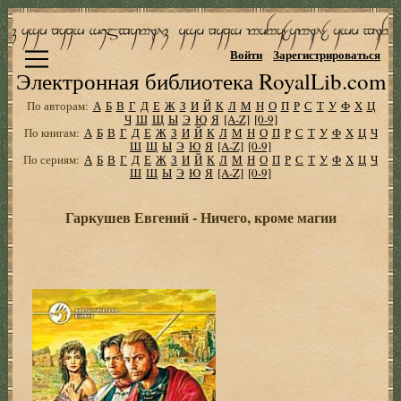
Войти
Зарегистрироваться
Электронная библиотека RoyalLib.com
По авторам:
А
Б
В
Г
Д
Е
Ж
З
И
Й
К
Л
М
Н
О
П
Р
С
Т
У
Ф
Х
Ц
Ч
Ш
Щ
Ы
Э
Ю
Я
[A-Z]
[0-9]
По книгам:
А
Б
В
Г
Д
Е
Ж
З
И
Й
К
Л
М
Н
О
П
Р
С
Т
У
Ф
Х
Ц
Ч
Ш
Щ
Ы
Э
Ю
Я
[A-Z]
[0-9]
По сериям:
А
Б
В
Г
Д
Е
Ж
З
И
Й
К
Л
М
Н
О
П
Р
С
Т
У
Ф
Х
Ц
Ч
Ш
Щ
Ы
Э
Ю
Я
[A-Z]
[0-9]
Гаркушев Евгений - Ничего, кроме магии