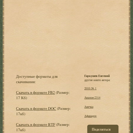
Доступные форматы для
Гаркушев Евгений
другие книги автора:
скачивания:
2010 № 1
Скачать в формате FB2
(Размер:
17 Кб)
Авалон-2314
Анечка
Скачать в формате DOC
(Размер:
17кб)
Афанадор
Скачать в формате RTF
(Размер:
Поделиться
17кб)