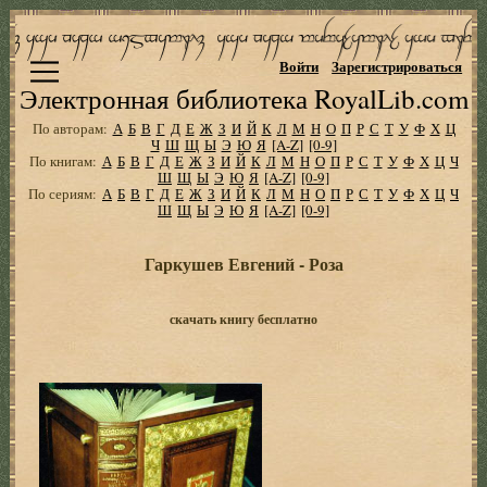
Войти
Зарегистрироваться
Электронная библиотека RoyalLib.com
По авторам:
А
Б
В
Г
Д
Е
Ж
З
И
Й
К
Л
М
Н
О
П
Р
С
Т
У
Ф
Х
Ц
Ч
Ш
Щ
Ы
Э
Ю
Я
[A-Z]
[0-9]
По книгам:
А
Б
В
Г
Д
Е
Ж
З
И
Й
К
Л
М
Н
О
П
Р
С
Т
У
Ф
Х
Ц
Ч
Ш
Щ
Ы
Э
Ю
Я
[A-Z]
[0-9]
По сериям:
А
Б
В
Г
Д
Е
Ж
З
И
Й
К
Л
М
Н
О
П
Р
С
Т
У
Ф
Х
Ц
Ч
Ш
Щ
Ы
Э
Ю
Я
[A-Z]
[0-9]
Гаркушев Евгений - Роза
скачать книгу бесплатно