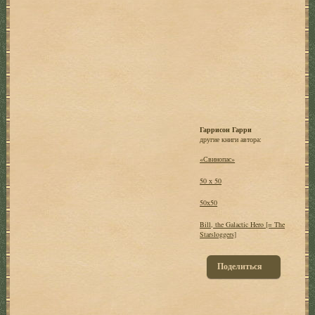
Гаррисон Гарри
другие книги автора:
«Свинопас»
50 х 50
50х50
Bill, the Galactic Hero [= The
Starsloggers]
Поделиться