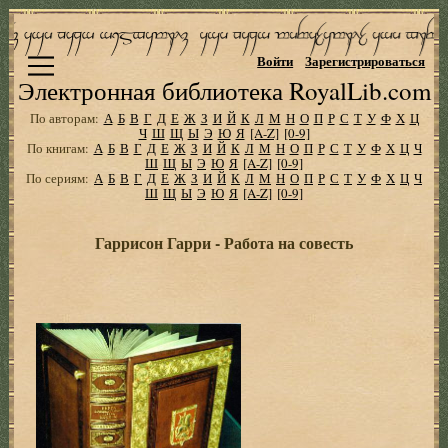
Войти
Зарегистрироваться
Электронная библиотека RoyalLib.com
По авторам:
А
Б
В
Г
Д
Е
Ж
З
И
Й
К
Л
М
Н
О
П
Р
С
Т
У
Ф
Х
Ц
Ч
Ш
Щ
Ы
Э
Ю
Я
[A-Z]
[0-9]
По книгам:
А
Б
В
Г
Д
Е
Ж
З
И
Й
К
Л
М
Н
О
П
Р
С
Т
У
Ф
Х
Ц
Ч
Ш
Щ
Ы
Э
Ю
Я
[A-Z]
[0-9]
По сериям:
А
Б
В
Г
Д
Е
Ж
З
И
Й
К
Л
М
Н
О
П
Р
С
Т
У
Ф
Х
Ц
Ч
Ш
Щ
Ы
Э
Ю
Я
[A-Z]
[0-9]
Гаррисон Гарри - Работа на совесть