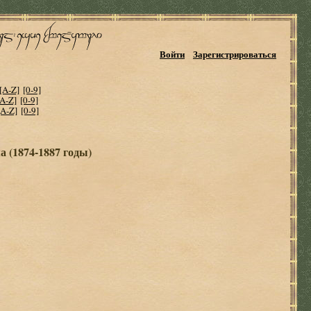
Войти
Зарегистрироваться
[A-Z]
[0-9]
[A-Z]
[0-9]
[A-Z]
[0-9]
 (1874-1887 годы)