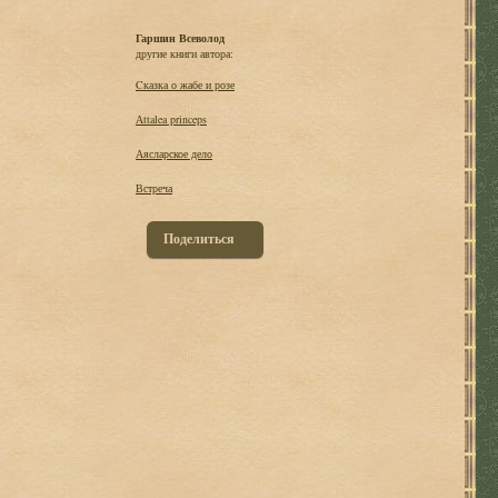
Гаршин Всеволод
другие книги автора:
Cказка о жабе и розе
Аttalea princeps
Аясларское дело
Встреча
Поделиться