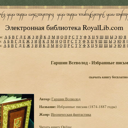
Электронная библиотека RoyalLib.com
м:
А
Б
В
Г
Д
Е
Ж
З
И
Й
К
Л
М
Н
О
П
Р
С
Т
У
Ф
Х
Ц
Ч
Ш
Щ
Ы
Э
Ю
Я
м:
А
Б
В
Г
Д
Е
Ж
З
И
Й
К
Л
М
Н
О
П
Р
С
Т
У
Ф
Х
Ц
Ч
Ш
Щ
Ы
Э
Ю
Я
м:
А
Б
В
Г
Д
Е
Ж
З
И
Й
К
Л
М
Н
О
П
Р
С
Т
У
Ф
Х
Ц
Ч
Ш
Щ
Ы
Э
Ю
Я
Гаршин Всеволод - Избранные письма
скачать книгу бесплатно
Автор:
Гаршин Всеволод
Название:
Избранные письма (1874-1887 годы)
Жанр:
Ироническая фантастика
Читать книгу Online