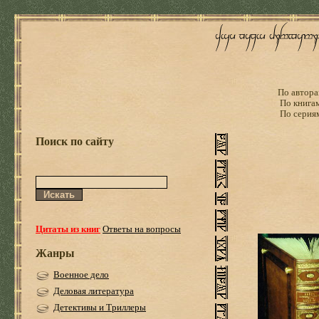
По автора
По книга
По серия
Поиск по сайту
Цитаты из книг
Ответы на вопросы
Жанры
Военное дело
Деловая литература
Детективы и Триллеры