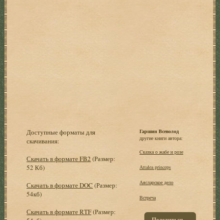
Доступные форматы для
Гаршин Всеволод
другие книги автора:
скачивания:
Cказка о жабе и розе
Скачать в формате FB2
(Размер:
52 Кб)
Аttalea princeps
Аясларское дело
Скачать в формате DOC
(Размер:
54кб)
Встреча
Скачать в формате RTF
(Размер:
Поделиться