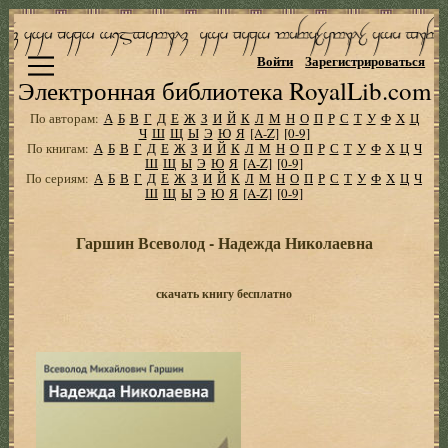
Войти
Зарегистрироваться
Электронная библиотека RoyalLib.com
По авторам:
А
Б
В
Г
Д
Е
Ж
З
И
Й
К
Л
М
Н
О
П
Р
С
Т
У
Ф
Х
Ц
Ч
Ш
Щ
Ы
Э
Ю
Я
[A-Z]
[0-9]
По книгам:
А
Б
В
Г
Д
Е
Ж
З
И
Й
К
Л
М
Н
О
П
Р
С
Т
У
Ф
Х
Ц
Ч
Ш
Щ
Ы
Э
Ю
Я
[A-Z]
[0-9]
По сериям:
А
Б
В
Г
Д
Е
Ж
З
И
Й
К
Л
М
Н
О
П
Р
С
Т
У
Ф
Х
Ц
Ч
Ш
Щ
Ы
Э
Ю
Я
[A-Z]
[0-9]
Гаршин Всеволод - Надежда Николаевна
скачать книгу бесплатно