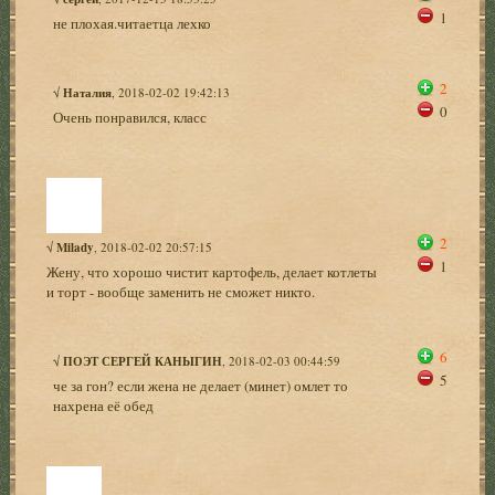
1
не плохая.читаетца лехко
2
√
Наталия
, 2018-02-02 19:42:13
0
Очень понравился, класс
2
√
Milady
, 2018-02-02 20:57:15
1
Жену, что хорошо чистит картофель, делает котлеты
и торт - вообще заменить не сможет никто.
6
√
ПОЭТ СЕРГЕЙ КАНЫГИН
, 2018-02-03 00:44:59
5
че за гон? если жена не делает (минет) омлет то
нахрена её обед