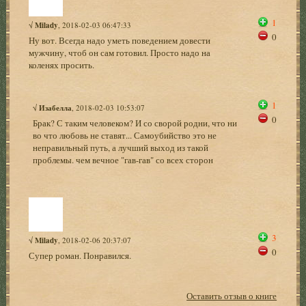
1
√
Milady
, 2018-02-03 06:47:33
0
Ну вот. Всегда надо уметь поведением довести
мужчину, чтоб он сам готовил. Просто надо на
коленях просить.
1
√
Изабелла
, 2018-02-03 10:53:07
0
Брак? С таким человеком? И со сворой родни, что ни
во что любовь не ставят... Самоубийство это не
неправильный путь, а лучший выход из такой
проблемы. чем вечное "гав-гав" со всех сторон
3
√
Milady
, 2018-02-06 20:37:07
0
Супер роман. Понравился.
Оставить отзыв о книге