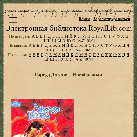
Войти
Зарегистрироваться
Электронная библиотека RoyalLib.com
По авторам:
А
Б
В
Г
Д
Е
Ж
З
И
Й
К
Л
М
Н
О
П
Р
С
Т
У
Ф
Х
Ц
Ч
Ш
Щ
Ы
Э
Ю
Я
[A-Z]
[0-9]
По книгам:
А
Б
В
Г
Д
Е
Ж
З
И
Й
К
Л
М
Н
О
П
Р
С
Т
У
Ф
Х
Ц
Ч
Ш
Щ
Ы
Э
Ю
Я
[A-Z]
[0-9]
По сериям:
А
Б
В
Г
Д
Е
Ж
З
И
Й
К
Л
М
Н
О
П
Р
С
Т
У
Ф
Х
Ц
Ч
Ш
Щ
Ы
Э
Ю
Я
[A-Z]
[0-9]
Гарвуд Джулия - Новобрачная