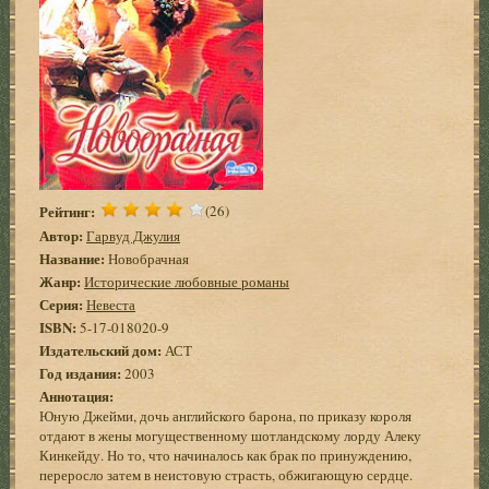
Рейтинг:
(26)
Автор:
Гарвуд Джулия
Название:
Новобрачная
Жанр:
Исторические любовные романы
Серия:
Невеста
ISBN:
5-17-018020-9
Издательский дом:
АСТ
Год издания:
2003
Аннотация:
Юную Джейми, дочь английского барона, по приказу короля
отдают в жены могущественному шотландскому лорду Алеку
Кинкейду. Но то, что начиналось как брак по принуждению,
переросло затем в неистовую страсть, обжигающую сердце.