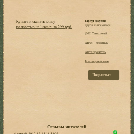
Купить и скачать книгу
Гарвуд Джулия
другие книги автора:
полностью на litres.ru за 299 руб.
(бб6) Танец теней
Ангел – хранитель
Ангел-хранитель
Благородный воин
Поделиться
Отзывы читателей
1
√
сергей
, 2017-12-15 18:53:25