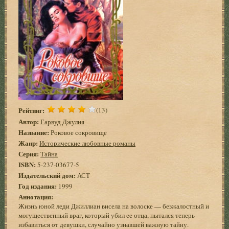
Рейтинг:
(13)
Автор:
Гарвуд Джулия
Название:
Роковое сокровище
Жанр:
Исторические любовные романы
Серия:
Тайна
ISBN:
5-237-03677-5
Издательский дом:
АСТ
Год издания:
1999
Аннотация:
Жизнь юной леди Джиллиан висела на волоске — безжалостный и
могущественный враг, который убил ее отца, пытался теперь
избавиться от девушки, случайно узнавшей важную тайну.