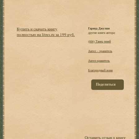
Купить и скачать книгу
Гарвуд Джулия
другие книги автора:
полностью на litres.ru за 199 руб.
(бб6) Танец теней
Ангел – хранитель
Ангел-хранитель
Благородный воин
Поделиться
Оставить отзыв о книге