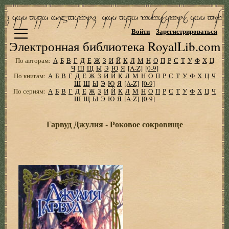
Войти
Зарегистрироваться
Электронная библиотека RoyalLib.com
По авторам:
А
Б
В
Г
Д
Е
Ж
З
И
Й
К
Л
М
Н
О
П
Р
С
Т
У
Ф
Х
Ц
Ч
Ш
Щ
Ы
Э
Ю
Я
[A-Z]
[0-9]
По книгам:
А
Б
В
Г
Д
Е
Ж
З
И
Й
К
Л
М
Н
О
П
Р
С
Т
У
Ф
Х
Ц
Ч
Ш
Щ
Ы
Э
Ю
Я
[A-Z]
[0-9]
По сериям:
А
Б
В
Г
Д
Е
Ж
З
И
Й
К
Л
М
Н
О
П
Р
С
Т
У
Ф
Х
Ц
Ч
Ш
Щ
Ы
Э
Ю
Я
[A-Z]
[0-9]
Гарвуд Джулия - Роковое сокровище