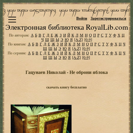
Войти
Зарегистрироваться
Электронная библиотека RoyalLib.com
По авторам:
А
Б
В
Г
Д
Е
Ж
З
И
Й
К
Л
М
Н
О
П
Р
С
Т
У
Ф
Х
Ц
Ч
Ш
Щ
Ы
Э
Ю
Я
[A-Z]
[0-9]
По книгам:
А
Б
В
Г
Д
Е
Ж
З
И
Й
К
Л
М
Н
О
П
Р
С
Т
У
Ф
Х
Ц
Ч
Ш
Щ
Ы
Э
Ю
Я
[A-Z]
[0-9]
По сериям:
А
Б
В
Г
Д
Е
Ж
З
И
Й
К
Л
М
Н
О
П
Р
С
Т
У
Ф
Х
Ц
Ч
Ш
Щ
Ы
Э
Ю
Я
[A-Z]
[0-9]
Гацунаев Николай - Не оброни яблока
скачать книгу бесплатно