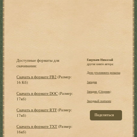
Доступные форматы для
Гацунаев Николай
другие книги автора:
скачивания:
Дело уголовного розыска
Скачать в формате FB2
(Размер:
16 Кб)
Западня
Западня (Сборник)
Скачать в формате DOC
(Размер:
17кб)
Звездный скиталец
Скачать в формате RTF
(Размер:
Поделиться
17кб)
Скачать в формате TXT
(Размер:
16кб)