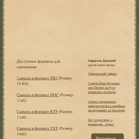
Доступные форматы для
Гаврилов Дмитрий
другие книги автора:
скачивания:
'Генеральский' эффект
Скачать в формате FB2
(Размер:
10 Кб)
'Смерть Ильи Муромца',
или 'Почему на Руси
перевелись богатыри'
Скачать в формате DOC
(Размер:
11кб)
Анализ современного
мифотворчества в новейших
исследованиях по язычеству
Скачать в формате RTF
(Размер:
11кб)
Бог создал море, а
фламандцы - берега
Скачать в формате TXT
(Размер:
10кб)
Поделиться