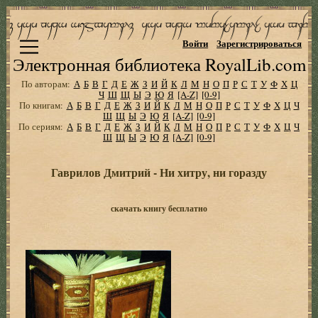
Войти
Зарегистрироваться
Электронная библиотека RoyalLib.com
По авторам:
А
Б
В
Г
Д
Е
Ж
З
И
Й
К
Л
М
Н
О
П
Р
С
Т
У
Ф
Х
Ц
Ч
Ш
Щ
Ы
Э
Ю
Я
[A-Z]
[0-9]
По книгам:
А
Б
В
Г
Д
Е
Ж
З
И
Й
К
Л
М
Н
О
П
Р
С
Т
У
Ф
Х
Ц
Ч
Ш
Щ
Ы
Э
Ю
Я
[A-Z]
[0-9]
По сериям:
А
Б
В
Г
Д
Е
Ж
З
И
Й
К
Л
М
Н
О
П
Р
С
Т
У
Ф
Х
Ц
Ч
Ш
Щ
Ы
Э
Ю
Я
[A-Z]
[0-9]
Гаврилов Дмитрий - Ни хитру, ни горазду
скачать книгу бесплатно