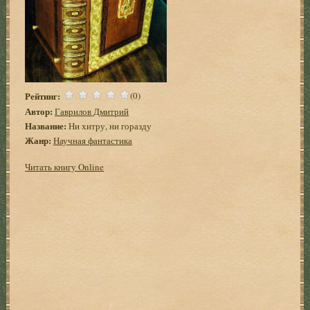
Рейтинг:
(0)
Автор:
Гаврилов Дмитрий
Название:
Ни хитру, ни горазду
Жанр:
Научная фантастика
Читать книгу Online