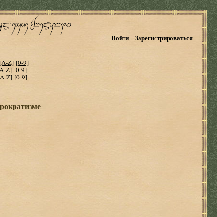
Войти
Зарегистрироваться
[A-Z]
[0-9]
[A-Z]
[0-9]
[A-Z]
[0-9]
юрократизме