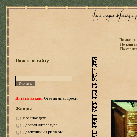
По автора
По книга
По серия
Поиск по сайту
Цитаты из книг
Ответы на вопросы
Жанры
Военное дело
Деловая литература
Детективы и Триллеры