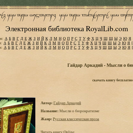
Электронная библиотека RoyalLib.com
м:
А
Б
В
Г
Д
Е
Ж
З
И
Й
К
Л
М
Н
О
П
Р
С
Т
У
Ф
Х
Ц
Ч
Ш
Щ
Ы
Э
Ю
Я
м:
А
Б
В
Г
Д
Е
Ж
З
И
Й
К
Л
М
Н
О
П
Р
С
Т
У
Ф
Х
Ц
Ч
Ш
Щ
Ы
Э
Ю
Я
м:
А
Б
В
Г
Д
Е
Ж
З
И
Й
К
Л
М
Н
О
П
Р
С
Т
У
Ф
Х
Ц
Ч
Ш
Щ
Ы
Э
Ю
Я
Гайдар Аркадий - Мысли о б
скачать книгу бесплатно
Автор:
Гайдар Аркадий
Название:
Мысли о бюрократизме
Жанр:
Русская классическая проза
Читать книгу Online