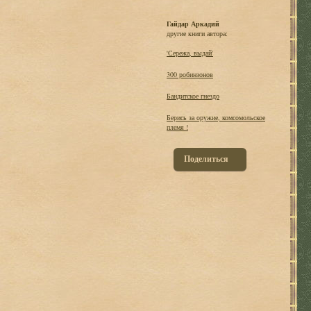
Гайдар Аркадий
другие книги автора:
'Сережа, выдай'
300 робинзонов
Бандитское гнездо
Берись за оружие, комсомольское
племя !
Поделиться