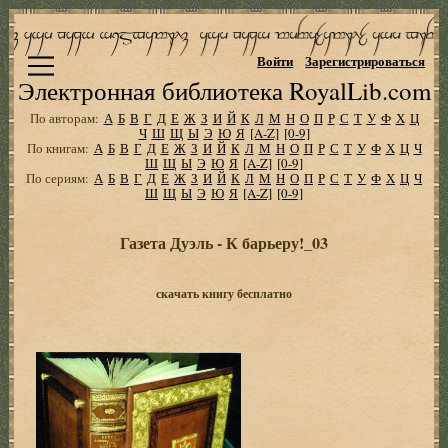
Войти
Зарегистрироваться
Электронная библиотека RoyalLib.com
По авторам:
А
Б
В
Г
Д
Е
Ж
З
И
Й
К
Л
М
Н
О
П
Р
С
Т
У
Ф
Х
Ц
Ч
Ш
Щ
Ы
Э
Ю
Я
[A-Z]
[0-9]
По книгам:
А
Б
В
Г
Д
Е
Ж
З
И
Й
К
Л
М
Н
О
П
Р
С
Т
У
Ф
Х
Ц
Ч
Ш
Щ
Ы
Э
Ю
Я
[A-Z]
[0-9]
По сериям:
А
Б
В
Г
Д
Е
Ж
З
И
Й
К
Л
М
Н
О
П
Р
С
Т
У
Ф
Х
Ц
Ч
Ш
Щ
Ы
Э
Ю
Я
[A-Z]
[0-9]
Газета Дуэль - К барьеру!_03
скачать книгу бесплатно