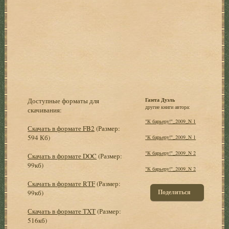
Доступные форматы для
Газета Дуэль
другие книги автора:
скачивания:
"К барьеру!"_2009_N 1
Скачать в формате FB2
(Размер:
594 Кб)
"К барьеру!"_2009_N 1
"К барьеру!"_2009_N 2
Скачать в формате DOC
(Размер:
99кб)
"К барьеру!"_2009_N 2
Скачать в формате RTF
(Размер:
Поделиться
99кб)
Скачать в формате TXT
(Размер:
516кб)