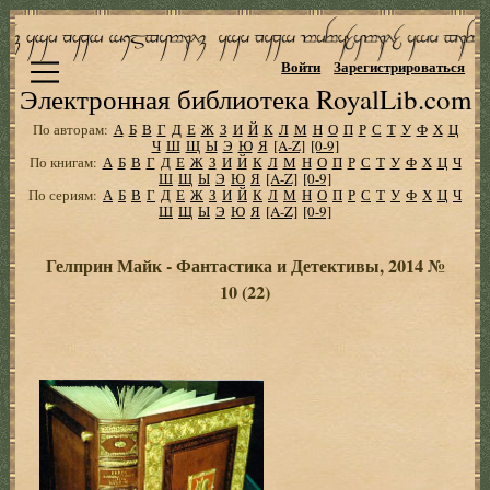
Войти
Зарегистрироваться
Электронная библиотека RoyalLib.com
По авторам:
А
Б
В
Г
Д
Е
Ж
З
И
Й
К
Л
М
Н
О
П
Р
С
Т
У
Ф
Х
Ц
Ч
Ш
Щ
Ы
Э
Ю
Я
[A-Z]
[0-9]
По книгам:
А
Б
В
Г
Д
Е
Ж
З
И
Й
К
Л
М
Н
О
П
Р
С
Т
У
Ф
Х
Ц
Ч
Ш
Щ
Ы
Э
Ю
Я
[A-Z]
[0-9]
По сериям:
А
Б
В
Г
Д
Е
Ж
З
И
Й
К
Л
М
Н
О
П
Р
С
Т
У
Ф
Х
Ц
Ч
Ш
Щ
Ы
Э
Ю
Я
[A-Z]
[0-9]
Гелприн Майк - Фантастика и Детективы, 2014 №
10 (22)