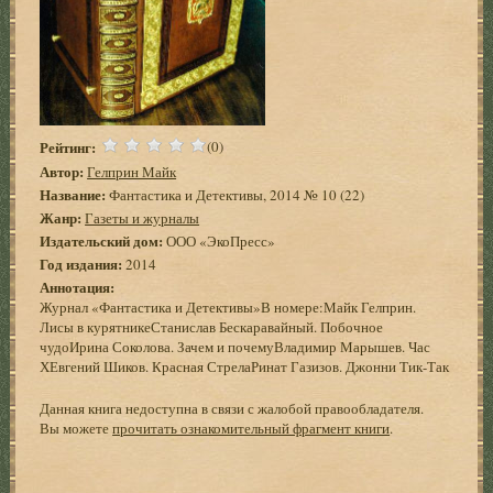
Рейтинг:
(0)
Автор:
Гелприн Майк
Название:
Фантастика и Детективы, 2014 № 10 (22)
Жанр:
Газеты и журналы
Издательский дом:
ООО «ЭкоПресс»
Год издания:
2014
Аннотация:
Журнал «Фантастика и Детективы»В номере:Майк Гелприн.
Лисы в курятникеСтанислав Бескаравайный. Побочное
чудоИрина Соколова. Зачем и почемуВладимир Марышев. Час
ХЕвгений Шиков. Красная СтрелаРинат Газизов. Джонни Тик-Так
Данная книга недоступна в связи с жалобой правообладателя.
Вы можете
прочитать ознакомительный фрагмент книги
.