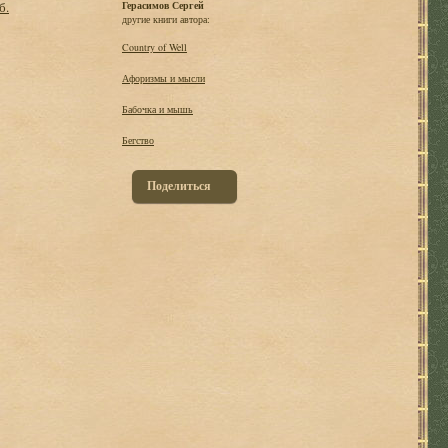
б.
Герасимов Сергей
другие книги автора:
Country of Well
Афоризмы и мысли
Бабочка и мышь
Бегство
Поделиться