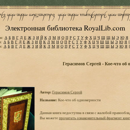
Электронная библиотека RoyalLib.com
м:
А
Б
В
Г
Д
Е
Ж
З
И
Й
К
Л
М
Н
О
П
Р
С
Т
У
Ф
Х
Ц
Ч
Ш
Щ
Ы
Э
Ю
Я
м:
А
Б
В
Г
Д
Е
Ж
З
И
Й
К
Л
М
Н
О
П
Р
С
Т
У
Ф
Х
Ц
Ч
Ш
Щ
Ы
Э
Ю
Я
м:
А
Б
В
Г
Д
Е
Ж
З
И
Й
К
Л
М
Н
О
П
Р
С
Т
У
Ф
Х
Ц
Ч
Ш
Щ
Ы
Э
Ю
Я
Герасимов Сергей - Кое-что об
Автор:
Герасимов Сергей
Название:
Кое-что об одномерности
Данная книга недоступна в связи с жалобой правообла
Вы можете
прочитать ознакомительный фрагмент кни