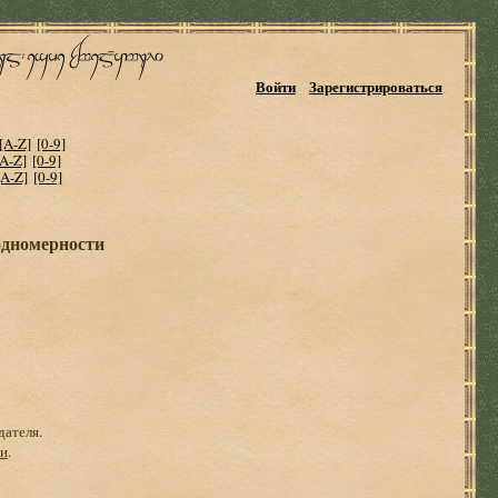
Войти
Зарегистрироваться
[A-Z]
[0-9]
[A-Z]
[0-9]
[A-Z]
[0-9]
 одномерности
дателя.
ги
.