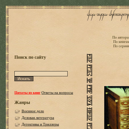
По автора
По книга
По серия
Поиск по сайту
Цитаты из книг
Ответы на вопросы
Жанры
Военное дело
Деловая литература
Детективы и Триллеры