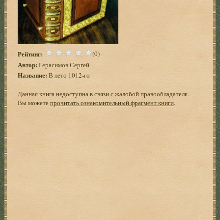
Рейтинг:
(0)
Автор:
Герасимов Сергей
Название:
В лето 1012-го
Данная книга недоступна в связи с жалобой правообладателя.
Вы можете
прочитать ознакомительный фрагмент книги
.