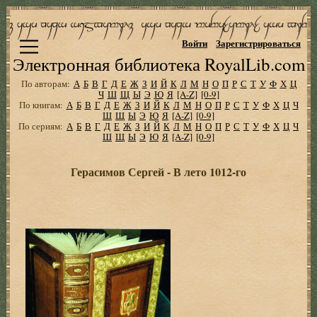
Войти
Зарегистрироваться
Электронная библиотека RoyalLib.com
По авторам:
А
Б
В
Г
Д
Е
Ж
З
И
Й
К
Л
М
Н
О
П
Р
С
Т
У
Ф
Х
Ц
Ч
Ш
Щ
Ы
Э
Ю
Я
[A-Z]
[0-9]
По книгам:
А
Б
В
Г
Д
Е
Ж
З
И
Й
К
Л
М
Н
О
П
Р
С
Т
У
Ф
Х
Ц
Ч
Ш
Щ
Ы
Э
Ю
Я
[A-Z]
[0-9]
По сериям:
А
Б
В
Г
Д
Е
Ж
З
И
Й
К
Л
М
Н
О
П
Р
С
Т
У
Ф
Х
Ц
Ч
Ш
Щ
Ы
Э
Ю
Я
[A-Z]
[0-9]
Герасимов Сергей - В лето 1012-го