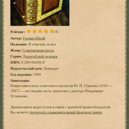
Рейтинг:
(4)
Автор:
Герман Юрий
Название:
Я отвечаю за все
Жанр:
Современная проза
Серия:
Дорогой мой человек
ISBN:
5-289-00400-9
Издательский дом:
Лениздат
Год издания:
1989
Аннотация:
Роман известного советского писателя Ю. П. Германа (1910 —
1967) — последняя часть трилогии о докторе Владимире
Устименко.
Данная книга недоступна в связи с жалобой правообладателя.
Вы можете
прочитать ознакомительный фрагмент книги
.