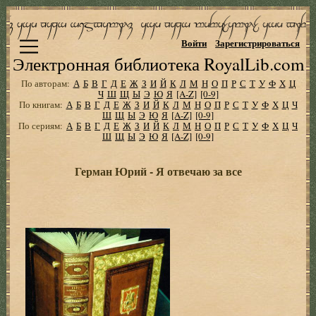
Войти
Зарегистрироваться
Электронная библиотека RoyalLib.com
По авторам:
А
Б
В
Г
Д
Е
Ж
З
И
Й
К
Л
М
Н
О
П
Р
С
Т
У
Ф
Х
Ц
Ч
Ш
Щ
Ы
Э
Ю
Я
[A-Z]
[0-9]
По книгам:
А
Б
В
Г
Д
Е
Ж
З
И
Й
К
Л
М
Н
О
П
Р
С
Т
У
Ф
Х
Ц
Ч
Ш
Щ
Ы
Э
Ю
Я
[A-Z]
[0-9]
По сериям:
А
Б
В
Г
Д
Е
Ж
З
И
Й
К
Л
М
Н
О
П
Р
С
Т
У
Ф
Х
Ц
Ч
Ш
Щ
Ы
Э
Ю
Я
[A-Z]
[0-9]
Герман Юрий - Я отвечаю за все