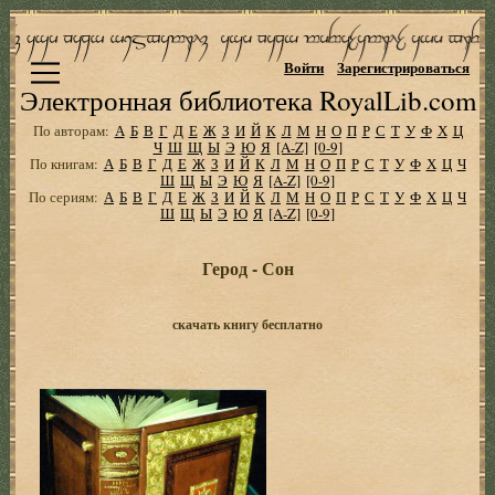
Войти
Зарегистрироваться
Электронная библиотека RoyalLib.com
По авторам:
А
Б
В
Г
Д
Е
Ж
З
И
Й
К
Л
М
Н
О
П
Р
С
Т
У
Ф
Х
Ц
Ч
Ш
Щ
Ы
Э
Ю
Я
[A-Z]
[0-9]
По книгам:
А
Б
В
Г
Д
Е
Ж
З
И
Й
К
Л
М
Н
О
П
Р
С
Т
У
Ф
Х
Ц
Ч
Ш
Щ
Ы
Э
Ю
Я
[A-Z]
[0-9]
По сериям:
А
Б
В
Г
Д
Е
Ж
З
И
Й
К
Л
М
Н
О
П
Р
С
Т
У
Ф
Х
Ц
Ч
Ш
Щ
Ы
Э
Ю
Я
[A-Z]
[0-9]
Герод - Сон
скачать книгу бесплатно