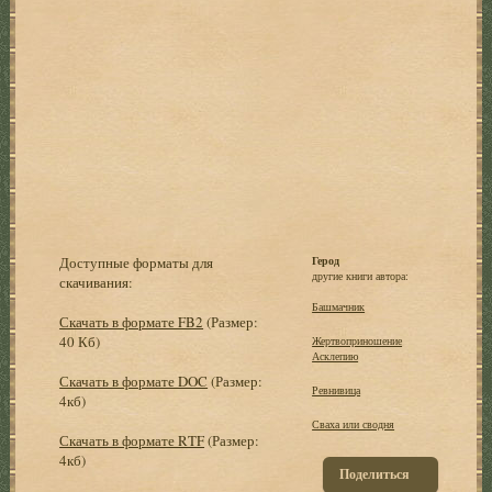
Доступные форматы для
Герод
другие книги автора:
скачивания:
Башмачник
Скачать в формате FB2
(Размер:
40 Кб)
Жертвоприношение
Асклепию
Скачать в формате DOC
(Размер:
Ревнивица
4кб)
Сваха или сводня
Скачать в формате RTF
(Размер:
4кб)
Поделиться