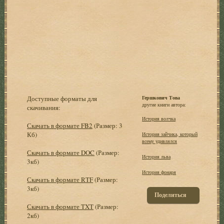
Доступные форматы для
Гершкович Това
другие книги автора:
скачивания:
История волчка
Скачать в формате FB2
(Размер: 3
Кб)
История зайчика, который
всему удивлялся
Скачать в формате DOC
(Размер:
История льва
3кб)
История фонаря
Скачать в формате RTF
(Размер:
3кб)
Поделиться
Скачать в формате TXT
(Размер:
2кб)