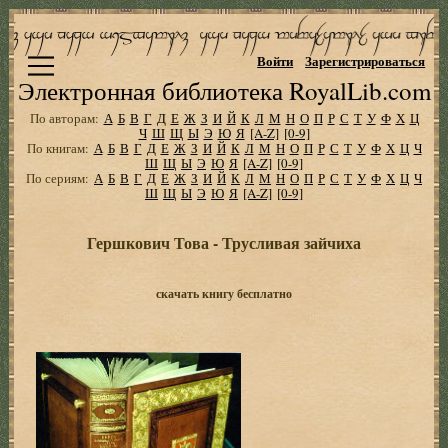
Войти
Зарегистрироваться
Электронная библиотека RoyalLib.com
По авторам:
А
Б
В
Г
Д
Е
Ж
З
И
Й
К
Л
М
Н
О
П
Р
С
Т
У
Ф
Х
Ц
Ч
Ш
Щ
Ы
Э
Ю
Я
[A-Z]
[0-9]
По книгам:
А
Б
В
Г
Д
Е
Ж
З
И
Й
К
Л
М
Н
О
П
Р
С
Т
У
Ф
Х
Ц
Ч
Ш
Щ
Ы
Э
Ю
Я
[A-Z]
[0-9]
По сериям:
А
Б
В
Г
Д
Е
Ж
З
И
Й
К
Л
М
Н
О
П
Р
С
Т
У
Ф
Х
Ц
Ч
Ш
Щ
Ы
Э
Ю
Я
[A-Z]
[0-9]
Гершкович Това - Трусливая зайчиха
скачать книгу бесплатно