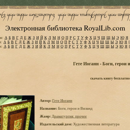
Электронная библиотека RoyalLib.com
м:
А
Б
В
Г
Д
Е
Ж
З
И
Й
К
Л
М
Н
О
П
Р
С
Т
У
Ф
Х
Ц
Ч
Ш
Щ
Ы
Э
Ю
Я
м:
А
Б
В
Г
Д
Е
Ж
З
И
Й
К
Л
М
Н
О
П
Р
С
Т
У
Ф
Х
Ц
Ч
Ш
Щ
Ы
Э
Ю
Я
м:
А
Б
В
Г
Д
Е
Ж
З
И
Й
К
Л
М
Н
О
П
Р
С
Т
У
Ф
Х
Ц
Ч
Ш
Щ
Ы
Э
Ю
Я
Гете Иоганн - Боги, герои 
скачать книгу бесплатно
Автор:
Гете Иоганн
Название:
Боги, герои и Виланд
Жанр:
Драматургия: прочее
Издательский дом:
Художественная литература