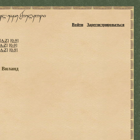
Войти
Зарегистрироваться
[A-Z]
[0-9]
[A-Z]
[0-9]
[A-Z]
[0-9]
и Виланд