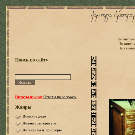
По автора
По книга
По серия
Поиск по сайту
Цитаты из книг
Ответы на вопросы
Жанры
Военное дело
Деловая литература
Детективы и Триллеры