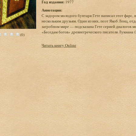
Год издания:
1977
Аннотация:
С задором молодого бунтаря Гете написал этот фарс, не
нескольким друзьям. Один из них, поэт Якоб Ленц, о
загробном мире — подсказана Гете серией диалогов 
«Беседам богов» древнегреческого писателя Лукиана (II
(0)
Читать книгу Online