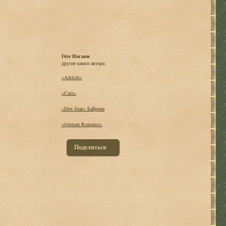
Гете Иоганн
другие книги автора:
«Adelchi»
«Cain»
«Don Juan» Байрона
«German Romance»
Поделиться