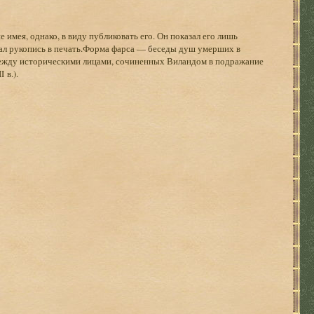
 имея, однако, в виду публиковать его. Он показал его лишь
тдал рукопись в печать.Форма фарса — беседы душ умерших в
между историческими лицами, сочиненных Виландом в подражание
 в.).