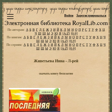
Войти
Зарегистрироваться
Электронная библиотека RoyalLib.com
По авторам:
А
Б
В
Г
Д
Е
Ж
З
И
Й
К
Л
М
Н
О
П
Р
С
Т
У
Ф
Х
Ц
Ч
Ш
Щ
Ы
Э
Ю
Я
[A-Z]
[0-9]
По книгам:
А
Б
В
Г
Д
Е
Ж
З
И
Й
К
Л
М
Н
О
П
Р
С
Т
У
Ф
Х
Ц
Ч
Ш
Щ
Ы
Э
Ю
Я
[A-Z]
[0-9]
По сериям:
А
Б
В
Г
Д
Е
Ж
З
И
Й
К
Л
М
Н
О
П
Р
С
Т
У
Ф
Х
Ц
Ч
Ш
Щ
Ы
Э
Ю
Я
[A-Z]
[0-9]
Живетьева Инна - Л-рей
скачать книгу бесплатно