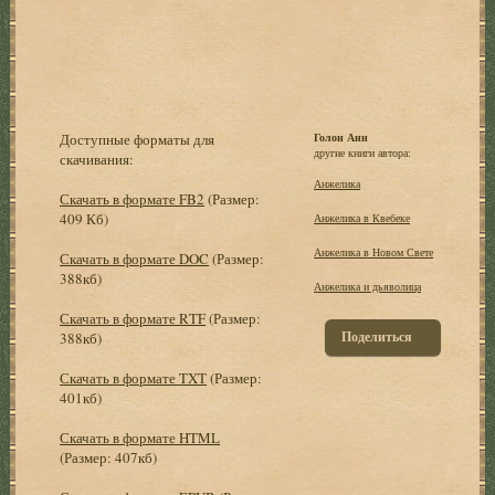
Доступные форматы для
Голон Анн
другие книги автора:
скачивания:
Анжелика
Скачать в формате FB2
(Размер:
409 Кб)
Анжелика в Квебеке
Анжелика в Новом Свете
Скачать в формате DOC
(Размер:
388кб)
Анжелика и дьяволица
Скачать в формате RTF
(Размер:
Поделиться
388кб)
Скачать в формате TXT
(Размер:
401кб)
Скачать в формате HTML
(Размер: 407кб)