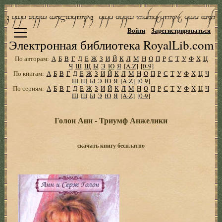
Войти
Зарегистрироваться
Электронная библиотека RoyalLib.com
По авторам:
А
Б
В
Г
Д
Е
Ж
З
И
Й
К
Л
М
Н
О
П
Р
С
Т
У
Ф
Х
Ц
Ч
Ш
Щ
Ы
Э
Ю
Я
[A-Z]
[0-9]
По книгам:
А
Б
В
Г
Д
Е
Ж
З
И
Й
К
Л
М
Н
О
П
Р
С
Т
У
Ф
Х
Ц
Ч
Ш
Щ
Ы
Э
Ю
Я
[A-Z]
[0-9]
По сериям:
А
Б
В
Г
Д
Е
Ж
З
И
Й
К
Л
М
Н
О
П
Р
С
Т
У
Ф
Х
Ц
Ч
Ш
Щ
Ы
Э
Ю
Я
[A-Z]
[0-9]
Голон Анн - Триумф Анжелики
скачать книгу бесплатно