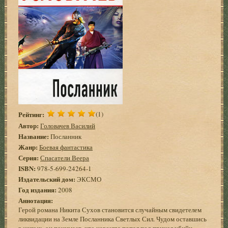
Рейтинг:
(1)
Автор:
Головачев Василий
Название:
Посланник
Жанр:
Боевая фантастика
Серия:
Спасатели Веера
ISBN:
978-5-699-24264-1
Издательский дом:
ЭКСМО
Год издания:
2008
Аннотация:
Герой романа Никита Сухов становится случайным свидетелем
ликвидации на Земле Посланника Светлых Сил. Чудом оставшись
в живых, он понимает, что навсегда попал под прицел убийц-