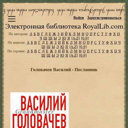
Войти
Зарегистрироваться
Электронная библиотека RoyalLib.com
По авторам:
А
Б
В
Г
Д
Е
Ж
З
И
Й
К
Л
М
Н
О
П
Р
С
Т
У
Ф
Х
Ц
Ч
Ш
Щ
Ы
Э
Ю
Я
[A-Z]
[0-9]
По книгам:
А
Б
В
Г
Д
Е
Ж
З
И
Й
К
Л
М
Н
О
П
Р
С
Т
У
Ф
Х
Ц
Ч
Ш
Щ
Ы
Э
Ю
Я
[A-Z]
[0-9]
По сериям:
А
Б
В
Г
Д
Е
Ж
З
И
Й
К
Л
М
Н
О
П
Р
С
Т
У
Ф
Х
Ц
Ч
Ш
Щ
Ы
Э
Ю
Я
[A-Z]
[0-9]
Головачев Василий - Посланник