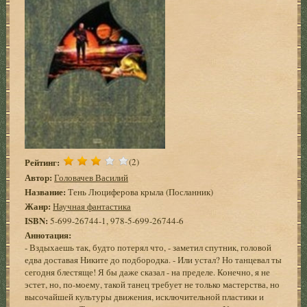
Рейтинг:
(2)
Автор:
Головачев Василий
Название:
Тень Люциферова крыла (Посланник)
Жанр:
Научная фантастика
ISBN:
5-699-26744-1, 978-5-699-26744-6
Аннотация:
- Вздыхаешь так, будто потерял что, - заметил спутник, головой
едва доставая Никите до подбородка. - Или устал? Но танцевал ты
сегодня блестяще! Я бы даже сказал - на пределе. Конечно, я не
эстет, но, по-моему, такой танец требует не только мастерства, но
высочайшей культуры движения, исключительной пластики и