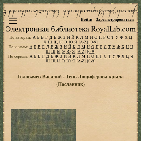
Войти
Зарегистрироваться
Электронная библиотека RoyalLib.com
По авторам:
А
Б
В
Г
Д
Е
Ж
З
И
Й
К
Л
М
Н
О
П
Р
С
Т
У
Ф
Х
Ц
Ч
Ш
Щ
Ы
Э
Ю
Я
[A-Z]
[0-9]
По книгам:
А
Б
В
Г
Д
Е
Ж
З
И
Й
К
Л
М
Н
О
П
Р
С
Т
У
Ф
Х
Ц
Ч
Ш
Щ
Ы
Э
Ю
Я
[A-Z]
[0-9]
По сериям:
А
Б
В
Г
Д
Е
Ж
З
И
Й
К
Л
М
Н
О
П
Р
С
Т
У
Ф
Х
Ц
Ч
Ш
Щ
Ы
Э
Ю
Я
[A-Z]
[0-9]
Головачев Василий - Тень Люциферова крыла
(Посланник)