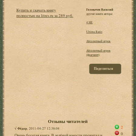
Купить и скачать книгу
Головачев Василий
другие книги автора:
полностью на litres.ru за 289 руб.
4 НЕ
Ultima Ratio
Абсолютный игрок
Абсолютный игрок
(фрагмент)
Поделиться
Отзывы читателей
2
√
Фёдор
, 2011-04-27 12:38:04
0
Очень богатая книга. В зелёной юности прочитал и