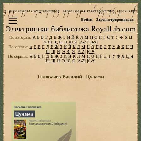
Войти
Зарегистрироваться
Электронная библиотека RoyalLib.com
По авторам:
А
Б
В
Г
Д
Е
Ж
З
И
Й
К
Л
М
Н
О
П
Р
С
Т
У
Ф
Х
Ц
Ч
Ш
Щ
Ы
Э
Ю
Я
[A-Z]
[0-9]
По книгам:
А
Б
В
Г
Д
Е
Ж
З
И
Й
К
Л
М
Н
О
П
Р
С
Т
У
Ф
Х
Ц
Ч
Ш
Щ
Ы
Э
Ю
Я
[A-Z]
[0-9]
По сериям:
А
Б
В
Г
Д
Е
Ж
З
И
Й
К
Л
М
Н
О
П
Р
С
Т
У
Ф
Х
Ц
Ч
Ш
Щ
Ы
Э
Ю
Я
[A-Z]
[0-9]
Головачев Василий - Цунами