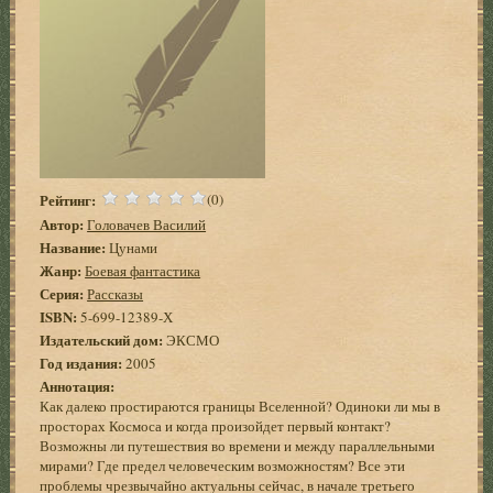
Рейтинг:
(0)
Автор:
Головачев Василий
Название:
Цунами
Жанр:
Боевая фантастика
Серия:
Рассказы
ISBN:
5-699-12389-Х
Издательский дом:
ЭКСМО
Год издания:
2005
Аннотация:
Как далеко простираются границы Вселенной? Одиноки ли мы в
просторах Космоса и когда произойдет первый контакт?
Возможны ли путешествия во времени и между параллельными
мирами? Где предел человеческим возможностям? Все эти
проблемы чрезвычайно актуальны сейчас, в начале третьего