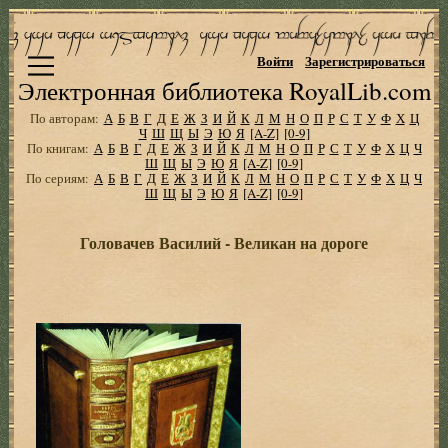
Войти
Зарегистрироваться
Электронная библиотека RoyalLib.com
По авторам:
А
Б
В
Г
Д
Е
Ж
З
И
Й
К
Л
М
Н
О
П
Р
С
Т
У
Ф
Х
Ц
Ч
Ш
Щ
Ы
Э
Ю
Я
[A-Z]
[0-9]
По книгам:
А
Б
В
Г
Д
Е
Ж
З
И
Й
К
Л
М
Н
О
П
Р
С
Т
У
Ф
Х
Ц
Ч
Ш
Щ
Ы
Э
Ю
Я
[A-Z]
[0-9]
По сериям:
А
Б
В
Г
Д
Е
Ж
З
И
Й
К
Л
М
Н
О
П
Р
С
Т
У
Ф
Х
Ц
Ч
Ш
Щ
Ы
Э
Ю
Я
[A-Z]
[0-9]
Головачев Василий - Великан на дороге