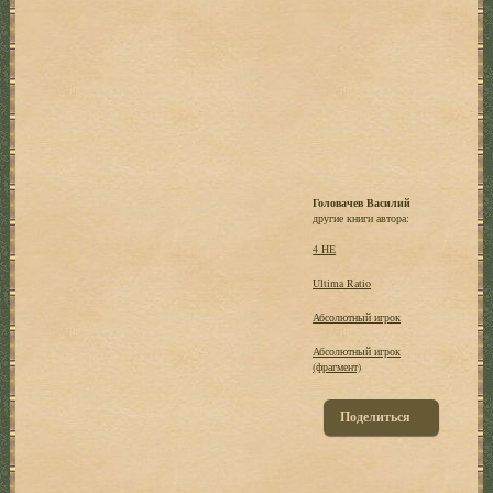
Головачев Василий
другие книги автора:
4 НЕ
Ultima Ratio
Абсолютный игрок
Абсолютный игрок
(фрагмент)
Поделиться