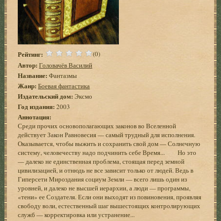
Рейтинг:
(0)
Автор:
Головачёв Василий
Название:
Фантазмы
Жанр:
Боевая фантастика
Издательский дом:
Эксмо
Год издания:
2003
Аннотация:
Среди прочих основополагающих законов во Вселенной
действует Закон Равновесия — самый трудный для исполнения.
Оказывается, чтобы выжить и сохранить свой дом — Солнечную
систему, человечеству надо подчинить себе Время... Но это
— далеко не единственная проблема, стоящая перед земной
цивилизацией, и отнюдь не все зависит только от людей. Ведь в
Гиперсети Мироздания социум Земли — всего лишь один из
уровней, и далеко не высшей иерархии, а люди — программы,
«тени» ее Создателя. Если они выходят из повиновения, проявляя
свободу воли, естественный шаг вышестоящих контролирующих
служб — корректировка или устранение...