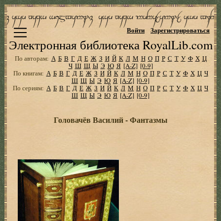
Войти
Зарегистрироваться
Электронная библиотека RoyalLib.com
По авторам:
А
Б
В
Г
Д
Е
Ж
З
И
Й
К
Л
М
Н
О
П
Р
С
Т
У
Ф
Х
Ц
Ч
Ш
Щ
Ы
Э
Ю
Я
[A-Z]
[0-9]
По книгам:
А
Б
В
Г
Д
Е
Ж
З
И
Й
К
Л
М
Н
О
П
Р
С
Т
У
Ф
Х
Ц
Ч
Ш
Щ
Ы
Э
Ю
Я
[A-Z]
[0-9]
По сериям:
А
Б
В
Г
Д
Е
Ж
З
И
Й
К
Л
М
Н
О
П
Р
С
Т
У
Ф
Х
Ц
Ч
Ш
Щ
Ы
Э
Ю
Я
[A-Z]
[0-9]
Головачёв Василий - Фантазмы