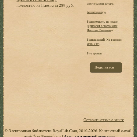
другие книги автора:
полностью на litres.ru за 289 руб.
Атлантарктида
Бесконечность не предел
(Трилогия о числонавте
Прохоре Смирнове)
Беспощадный. Ко времени
моих слез
Бич времен
Поделиться
Оставить отзыв о книге
© Электронная библиотека RoyalLib.Com, 2010-2026. Контактный e-mail:
royallib.ru@gmail.com
|
Авторам и правообладателям