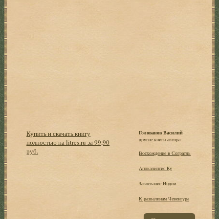
Купить и скачать книгу
Голованов Василий
другие книги автора:
полностью на litres.ru за 99,90
руб.
Восхождение в Согратль
Апокалипсис Ку
Завоевание Индии
К развалинам Чевенгура