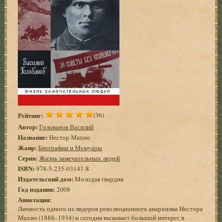
Рейтинг:
(36)
Автор:
Голованов Василий
Название:
Нестор Махно
Жанр:
Биографии и Мемуары
Серия:
Жизнь замечательных людей
ISBN:
978-5-235-03141-8
Издательский дом:
Молодая гвардия
Год издания:
2008
Аннотация:
Личность одного из лидеров революционного анархизма Нестора
Махно (1888–1934) и сегодня вызывает большой интерес в