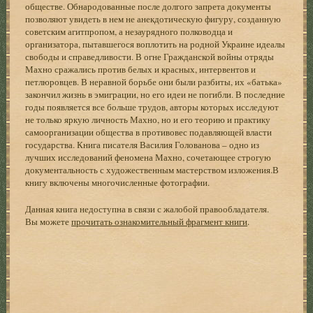
обществе. Обнародованные после долгого запрета документы
позволяют увидеть в нем не анекдотическую фигуру, созданную
советским агитпропом, а незаурядного полководца и
организатора, пытавшегося воплотить на родной Украине идеалы
свободы и справедливости. В огне Гражданской войны отряды
Махно сражались против белых и красных, интервентов и
петлюровцев. В неравной борьбе они были разбиты, их «батька»
закончил жизнь в эмиграции, но его идеи не погибли. В последние
годы появляется все больше трудов, авторы которых исследуют
не только яркую личность Махно, но и его теорию и практику
самоорганизации общества в противовес подавляющей власти
государства. Книга писателя Василия Голованова – одно из
лучших исследований феномена Махно, сочетающее строгую
документальность с художественным мастерством изложения.В
книгу включены многочисленные фотографии.
Данная книга недоступна в связи с жалобой правообладателя.
Вы можете
прочитать ознакомительный фрагмент книги
.