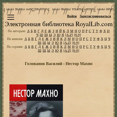
Войти
Зарегистрироваться
Электронная библиотека RoyalLib.com
По авторам:
А
Б
В
Г
Д
Е
Ж
З
И
Й
К
Л
М
Н
О
П
Р
С
Т
У
Ф
Х
Ц
Ч
Ш
Щ
Ы
Э
Ю
Я
[A-Z]
[0-9]
По книгам:
А
Б
В
Г
Д
Е
Ж
З
И
Й
К
Л
М
Н
О
П
Р
С
Т
У
Ф
Х
Ц
Ч
Ш
Щ
Ы
Э
Ю
Я
[A-Z]
[0-9]
По сериям:
А
Б
В
Г
Д
Е
Ж
З
И
Й
К
Л
М
Н
О
П
Р
С
Т
У
Ф
Х
Ц
Ч
Ш
Щ
Ы
Э
Ю
Я
[A-Z]
[0-9]
Голованов Василий - Нестор Махно