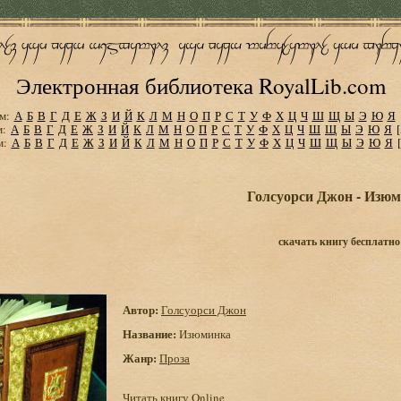
Электронная библиотека RoyalLib.com
м:
А
Б
В
Г
Д
Е
Ж
З
И
Й
К
Л
М
Н
О
П
Р
С
Т
У
Ф
Х
Ц
Ч
Ш
Щ
Ы
Э
Ю
Я
м:
А
Б
В
Г
Д
Е
Ж
З
И
Й
К
Л
М
Н
О
П
Р
С
Т
У
Ф
Х
Ц
Ч
Ш
Щ
Ы
Э
Ю
Я
м:
А
Б
В
Г
Д
Е
Ж
З
И
Й
К
Л
М
Н
О
П
Р
С
Т
У
Ф
Х
Ц
Ч
Ш
Щ
Ы
Э
Ю
Я
Голсуорси Джон - Изю
скачать книгу бесплатно
Автор:
Голсуорси Джон
Название:
Изюминка
Жанр:
Проза
Читать книгу Online