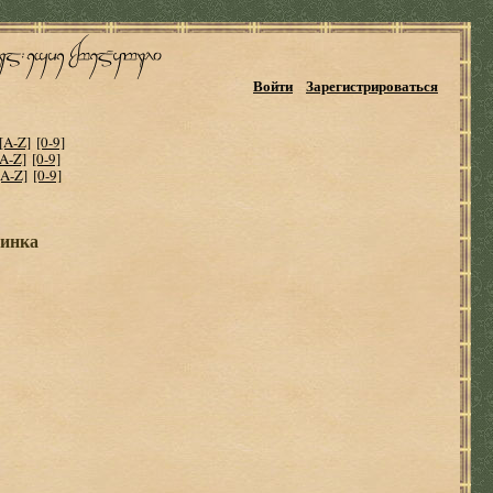
Войти
Зарегистрироваться
[A-Z]
[0-9]
[A-Z]
[0-9]
[A-Z]
[0-9]
минка