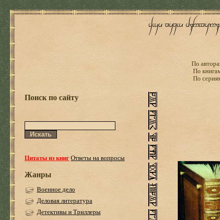
По автора
По книга
По серия
Поиск по сайту
Цитаты из книг
Ответы на вопросы
Жанры
Военное дело
Деловая литература
Детективы и Триллеры