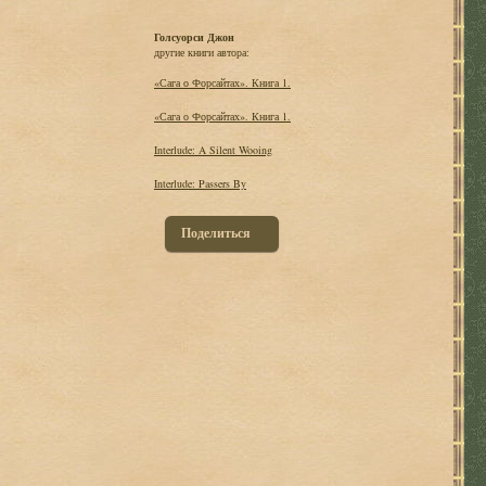
Голсуорси Джон
другие книги автора:
«Сага о Форсайтах». Книга 1.
«Сага о Форсайтах». Книга 1.
Interlude: A Silent Wooing
Interlude: Passers By
Поделиться