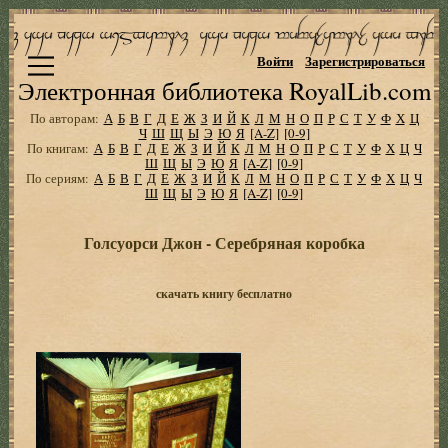
Войти
Зарегистрироваться
Электронная библиотека RoyalLib.com
По авторам:
А
Б
В
Г
Д
Е
Ж
З
И
Й
К
Л
М
Н
О
П
Р
С
Т
У
Ф
Х
Ц
Ч
Ш
Щ
Ы
Э
Ю
Я
[A-Z]
[0-9]
По книгам:
А
Б
В
Г
Д
Е
Ж
З
И
Й
К
Л
М
Н
О
П
Р
С
Т
У
Ф
Х
Ц
Ч
Ш
Щ
Ы
Э
Ю
Я
[A-Z]
[0-9]
По сериям:
А
Б
В
Г
Д
Е
Ж
З
И
Й
К
Л
М
Н
О
П
Р
С
Т
У
Ф
Х
Ц
Ч
Ш
Щ
Ы
Э
Ю
Я
[A-Z]
[0-9]
Голсуорси Джон - Серебряная коробка
скачать книгу бесплатно