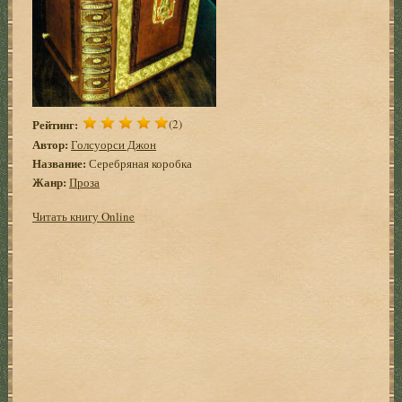
Рейтинг:
(2)
Автор:
Голсуорси Джон
Название:
Серебряная коробка
Жанр:
Проза
Читать книгу Online