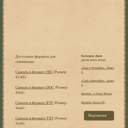
Доступные форматы для
Голсуорси Джон
другие книги автора:
скачивания:
«Сага о Форсайтах». Книга
Скачать в формате FB2
(Размер:
1.
42 Кб)
«Сага о Форсайтах». Книга
1.
Скачать в формате DOC
(Размер:
44кб)
Interlude: A Silent Wooing
Скачать в формате RTF
(Размер:
Interlude: Passers By
44кб)
Поделиться
Скачать в формате TXT
(Размер:
41кб)