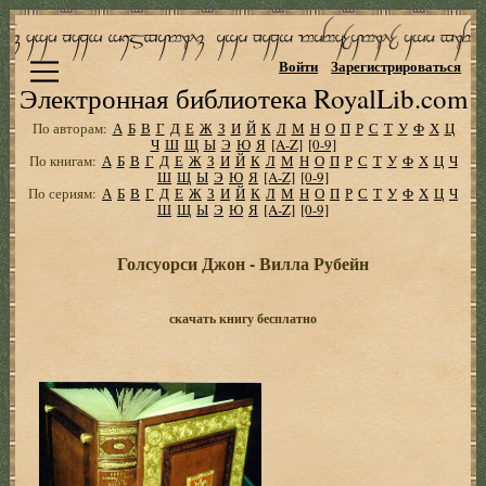
Войти
Зарегистрироваться
Электронная библиотека RoyalLib.com
По авторам:
А
Б
В
Г
Д
Е
Ж
З
И
Й
К
Л
М
Н
О
П
Р
С
Т
У
Ф
Х
Ц
Ч
Ш
Щ
Ы
Э
Ю
Я
[A-Z]
[0-9]
По книгам:
А
Б
В
Г
Д
Е
Ж
З
И
Й
К
Л
М
Н
О
П
Р
С
Т
У
Ф
Х
Ц
Ч
Ш
Щ
Ы
Э
Ю
Я
[A-Z]
[0-9]
По сериям:
А
Б
В
Г
Д
Е
Ж
З
И
Й
К
Л
М
Н
О
П
Р
С
Т
У
Ф
Х
Ц
Ч
Ш
Щ
Ы
Э
Ю
Я
[A-Z]
[0-9]
Голсуорси Джон - Вилла Рубейн
скачать книгу бесплатно