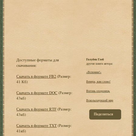
Доступные форматы для
Голубев Глеб
другие книги автора:
скачивания:
«Вспомни!»
Скачать в формате FB2
(Размер:
41 Кб)
Венера, вам слово!
Вогонь-охоронець
Скачать в формате DOC
(Размер:
43кб)
Всколыхнувший мир
Скачать в формате RTF
(Размер:
Поделиться
43кб)
Скачать в формате TXT
(Размер:
41кб)