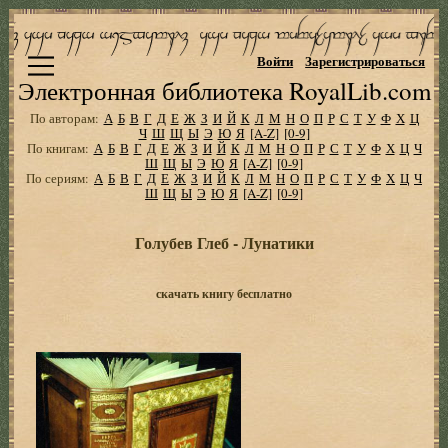
Войти
Зарегистрироваться
Электронная библиотека RoyalLib.com
По авторам:
А
Б
В
Г
Д
Е
Ж
З
И
Й
К
Л
М
Н
О
П
Р
С
Т
У
Ф
Х
Ц
Ч
Ш
Щ
Ы
Э
Ю
Я
[A-Z]
[0-9]
По книгам:
А
Б
В
Г
Д
Е
Ж
З
И
Й
К
Л
М
Н
О
П
Р
С
Т
У
Ф
Х
Ц
Ч
Ш
Щ
Ы
Э
Ю
Я
[A-Z]
[0-9]
По сериям:
А
Б
В
Г
Д
Е
Ж
З
И
Й
К
Л
М
Н
О
П
Р
С
Т
У
Ф
Х
Ц
Ч
Ш
Щ
Ы
Э
Ю
Я
[A-Z]
[0-9]
Голубев Глеб - Лунатики
скачать книгу бесплатно