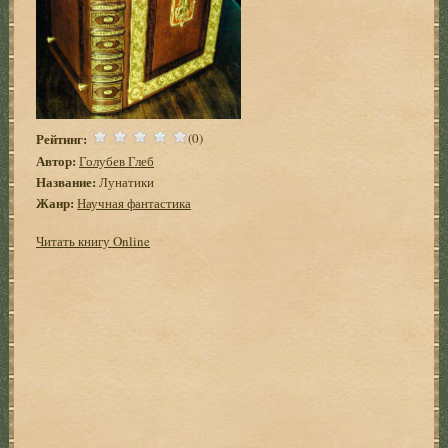
Рейтинг:
(0)
Автор:
Голубев Глеб
Название:
Лунатики
Жанр:
Научная фантастика
Читать книгу Online