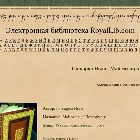
Электронная библиотека RoyalLib.com
м:
А
Б
В
Г
Д
Е
Ж
З
И
Й
К
Л
М
Н
О
П
Р
С
Т
У
Ф
Х
Ц
Ч
Ш
Щ
Ы
Э
Ю
Я
м:
А
Б
В
Г
Д
Е
Ж
З
И
Й
К
Л
М
Н
О
П
Р
С
Т
У
Ф
Х
Ц
Ч
Ш
Щ
Ы
Э
Ю
Я
м:
А
Б
В
Г
Д
Е
Ж
З
И
Й
К
Л
М
Н
О
П
Р
С
Т
У
Ф
Х
Ц
Ч
Ш
Щ
Ы
Э
Ю
Я
Гончаров Иван - Май месяц в
скачать книгу бесплатно
Автор:
Гончаров Иван
Название:
Май месяц в Петербурге
Жанр:
Русская классическая проза
Читать книгу Online