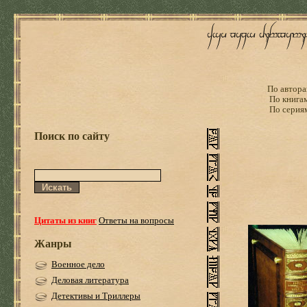
По автора
По книга
По серия
Поиск по сайту
Цитаты из книг
Ответы на вопросы
Жанры
Военное дело
Деловая литература
Детективы и Триллеры