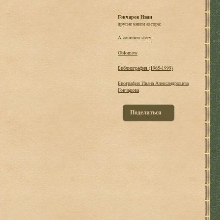
Гончаров Иван
другие книги автора:
A common story
Oblomow
Библиография (1965-1999)
Биография Ивана Александровича
Гончарова
Поделиться