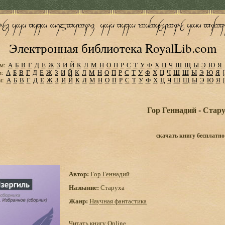
Электронная библиотека RoyalLib.com
м:
А
Б
В
Г
Д
Е
Ж
З
И
Й
К
Л
М
Н
О
П
Р
С
Т
У
Ф
Х
Ц
Ч
Ш
Щ
Ы
Э
Ю
Я
м:
А
Б
В
Г
Д
Е
Ж
З
И
Й
К
Л
М
Н
О
П
Р
С
Т
У
Ф
Х
Ц
Ч
Ш
Щ
Ы
Э
Ю
Я
м:
А
Б
В
Г
Д
Е
Ж
З
И
Й
К
Л
М
Н
О
П
Р
С
Т
У
Ф
Х
Ц
Ч
Ш
Щ
Ы
Э
Ю
Я
Гор Геннадий - Стар
скачать книгу бесплатно
Автор:
Гор Геннадий
Название:
Старуха
Жанр:
Научная фантастика
Читать книгу Online