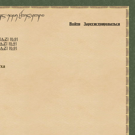
Войти
Зарегистрироваться
[A-Z]
[0-9]
[A-Z]
[0-9]
[A-Z]
[0-9]
уха