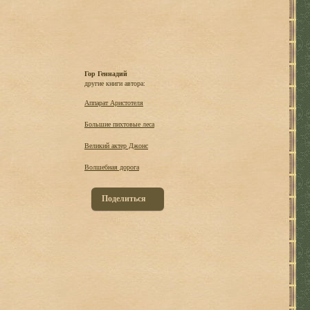
Гор Геннадий
другие книги автора:
Аппарат Аристотеля
Большие пихтовые леса
Великий актер Джонс
Волшебная дорога
Поделиться