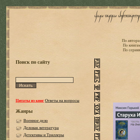
По автора
По книга
По серия
Поиск по сайту
Цитаты из книг
Ответы на вопросы
Жанры
Военное дело
Деловая литература
Детективы и Триллеры